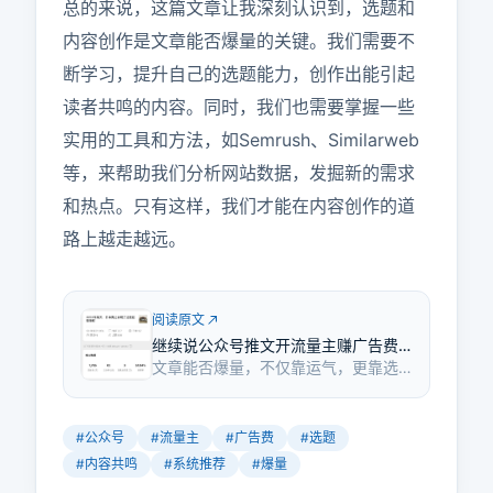
总的来说，这篇文章让我深刻认识到，选题和
内容创作是文章能否爆量的关键。我们需要不
断学习，提升自己的选题能力，创作出能引起
读者共鸣的内容。同时，我们也需要掌握一些
实用的工具和方法，如Semrush、Similarweb
等，来帮助我们分析网站数据，发掘新的需求
和热点。只有这样，我们才能在内容创作的道
路上越走越远。
阅读原文
继续说公众号推文开流量主赚广告费
文章能否爆量，不仅靠运气，更靠选
真的有那么好赚吗？
题的实力。哥飞通过一个公众号推文
案例，展示了如何通过选题和内容引
起读者共鸣，从而获得系统推荐和爆
#
公众号
#
流量主
#
广告费
#
选题
量。
#
内容共鸣
#
系统推荐
#
爆量