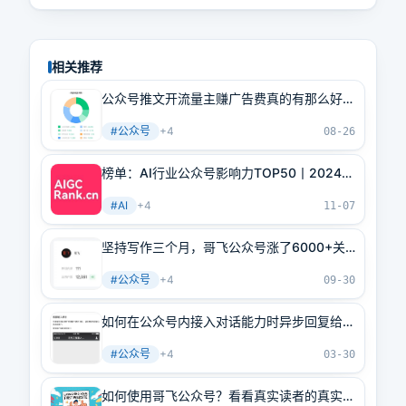
相关推荐
公众号推文开流量主赚广告费真的有那么好赚
吗？
#
公众号
+
4
08-26
榜单：AI行业公众号影响力TOP50丨2024年
10月
#
AI
+
4
11-07
坚持写作三个月，哥飞公众号涨了6000+关
注；社群朋友9月份新上的网站从谷歌获得了
#
公众号
+
4
1万个点击。
09-30
如何在公众号内接入对话能力时异步回复给用
户
#
公众号
+
4
03-30
如何使用哥飞公众号？看看真实读者的真实行