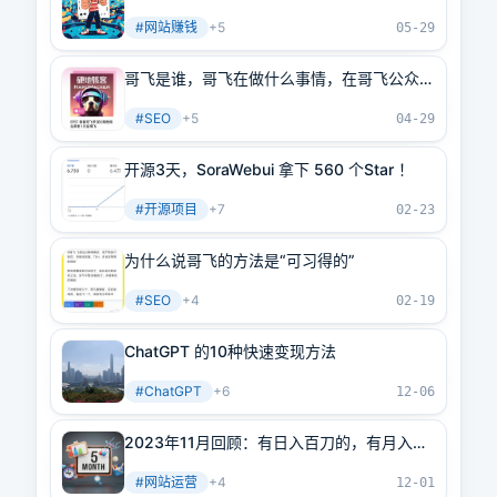
动
#
网站赚钱
+
5
05-29
哥飞是谁，哥飞在做什么事情，在哥飞公众号
大家可以看到什么内容
#
SEO
+
5
04-29
开源3天，SoraWebui 拿下 560 个Star ！
#
开源项目
+
7
02-23
为什么说哥飞的方法是“可习得的”
#
SEO
+
4
02-19
ChatGPT 的10种快速变现方法
#
ChatGPT
+
6
12-06
2023年11月回顾：有日入百刀的，有月入万
刀的，也有日UV破万的，还有才上第一个网
#
网站运营
+
4
站的，大家都是好样的
12-01