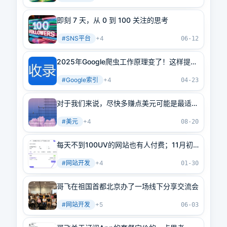
即刻 7 天，从 0 到 100 关注的思考
#
SNS平台
+
4
06-12
2025年Google爬虫工作原理变了！这样提交
页面才能100%收录
#
Google索引
+
4
04-23
对于我们来说，尽快多赚点美元可能是最适合
我们的方案。
#
美元
+
4
08-20
每天不到100UV的网站也有人付费；11月初
做的网站现在已经月收入3000美元了！
#
网站开发
+
4
01-30
哥飞在祖国首都北京办了一场线下分享交流会
#
网站开发
+
5
06-03