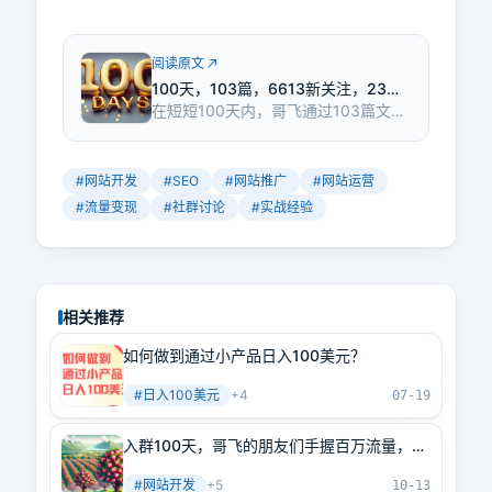
阅读原文
100天，103篇，6613新关注，23万
在短短100天内，哥飞通过103篇文章
阅读，403人付费入群，感谢大家的
吸引了23万次阅读和6613位新关注，
支持
社群人数达到403人。文章内容涵盖
建站、SEO、推广、运营等，帮助读
#
网站开发
#
SEO
#
网站推广
#
网站运营
者快速建站、获取流量并变现。
#
流量变现
#
社群讨论
#
实战经验
相关推荐
如何做到通过小产品日入100美元？
#
日入100美元
+
4
07-19
入群100天，哥飞的朋友们手握百万流量，支
付订单滚滚来
#
网站开发
+
5
10-13