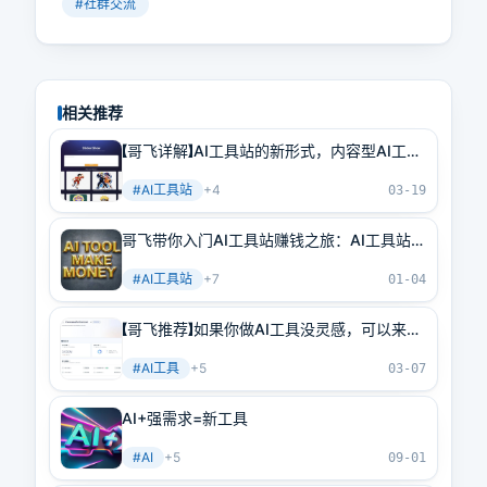
#
社群交流
相关推荐
【哥飞详解】AI工具站的新形式，内容型AI工具
站
#
AI工具站
+
4
03-19
哥飞带你入门AI工具站赚钱之旅：AI工具站到
底是什么，有什么特点，要怎么做，有哪些成
#
AI工具站
+
7
功案例
01-04
【哥飞推荐】如果你做AI工具没灵感，可以来这
里：一个让你可以找到真实AI需求的地方
#
AI工具
+
5
03-07
AI+强需求=新工具
#
AI
+
5
09-01