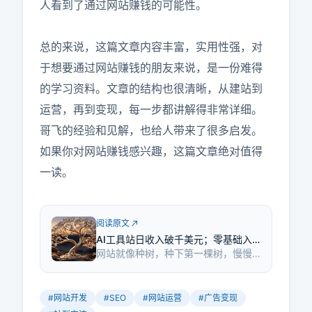
人看到了通过网站赚钱的可能性。

总的来说，这篇文章内容丰富，实用性强，对
于想要通过网站赚钱的朋友来说，是一份难得
的学习资料。文章的结构也很清晰，从建站到
运营，再到变现，每一步都讲解得非常详细。
哥飞的经验和见解，也给人带来了很多启发。
如果你对网站赚钱感兴趣，这篇文章绝对值得
一读。
阅读原文
AI工具站日收入破千美元；零基础入
网站就像种树，种下第一棵树，慢慢
门养网站防老路线图
就能拥有自己的果园。做网站能成为
一生的事业，只要人类还存在，网站
的需求就不会消失，我们就能通过网
#
网站开发
#
SEO
#
网站运营
#
广告变现
站赚钱。