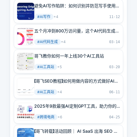
避免AI写作陷阱：如何识别并防范写手使用AI
写作？
#
AI写作
+
4
11-12
五个月冲到800万访问量，这个AI代码生成工
具站好猛
#
AI代码生成
+
4
03-14
哥飞教你如何一年上线30个AI工具站
#
AI工具站
+
5
03-20
【哥飞SEO教程】如何用做内容的方式做好AI工
具站
#
AI工具站
+
4
06-11
2025年9款最强AI定制GPT工具，助力你的
独立站更上一层楼！
#
跨境电商
+
6
04-25
【哥飞转载】活动回顾｜ AI SaaS 出海 SEO 与
AI 原生 CMS 实践