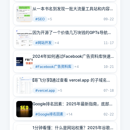
从一本书名到发现一批大流量工具站和内容站
全流程揭秘
#
SEO
+
5
09-22
因为开源了一个价值几万块钱的GPTs导航程
序，他出海第一周就有收入了
#
网站开发
+
4
11-17
2024年如何通过Facebook广告资料库快速
找到爆款
#
Facebook广告资料库
+
4
10-21
【哥飞分享】通过查看 vercel.app 的子域名发
现新需求、新关键词
#
vercel.app
+
5
07-18
Google排名因素：2025年最新指南，底部有
SEO文档和教程免费领取
#
Google排名因素
+
14
02-22
1分钟看懂：什么是网站权重？2025年谷歌