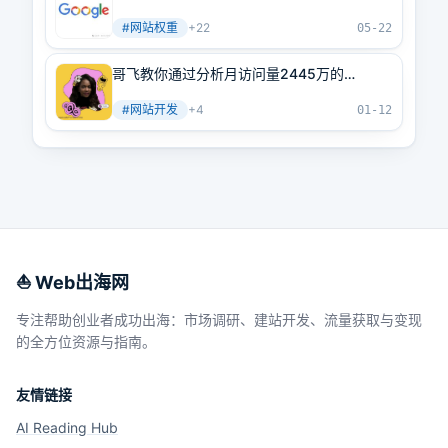
最新网站权重提高指南（原创不易）
#
网站权重
+
22
05-22
哥飞教你通过分析月访问量2445万的
Gumroad 高流量页面来挖掘他人正在赚钱的
#
网站开发
+
4
需求
01-12
⛵️ Web出海网
专注帮助创业者成功出海：市场调研、建站开发、流量获取与变现
的全方位资源与指南。
友情链接
AI Reading Hub