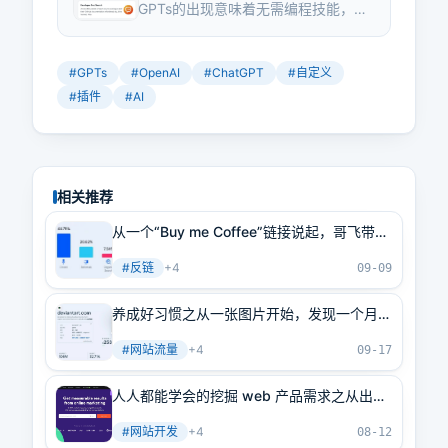
GPTs的出现意味着无需编程技能，任
GPTs全介绍，GPTs 大全都在这里
何人都能通过简单的界面操作定制特
定功能的ChatGPT。这一百多个GPTs
覆盖了从语言学习到健身指导，再到
#
GPTs
#
OpenAI
#
ChatGPT
#
自定义
SEO分析的广泛领域。想象一下，一
#
插件
#
AI
个能为你量身打造学习计划的AI，或
者一个能根据你的食材推荐鸡尾酒的
虚拟调酒师，这些听起来是不是很
酷？
相关推荐
从一个“Buy me Coffee”链接说起，哥飞带你
顺藤摸瓜抽丝剥茧发现更多商业秘密
#
反链
+
4
09-09
养成好习惯之从一张图片开始，发现一个月访
问量1亿的网站
#
网站流量
+
4
09-17
人人都能学会的挖掘 web 产品需求之从出站
域名发现新需求新产品
#
网站开发
+
4
08-12