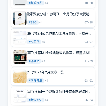
#
前端开发
+
4
频教程学习
10-28
独家深度分析：@哥飞三个月的分享大揭秘，
商业智慧、SEO技巧、AI赚钱一网打尽
#
SEO
+
4
07-18
【哥飞推荐】如果你做AI工具没灵感，可以来这
里：一个让你可以找到真实AI需求的地方
#
AI工具
+
5
03-07
【哥飞推荐】31个经典游戏站推荐，都是搞SEO
流量的好案例
#
游戏站
+
4
11-09
哥飞2024年2月文章一览
#
网站开发
+
4
03-01
【哥飞推荐】一个能够让你打开首页就跟踪N个
新词热词的网站
#
新词热词
+
4
06-24