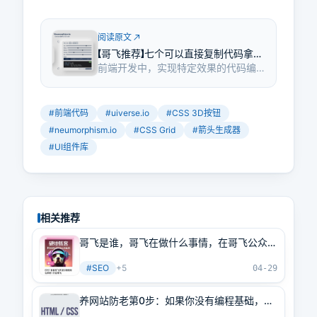
阅读原文
【哥飞推荐】七个可以直接复制代码拿来
前端开发中，实现特定效果的代码编
就用的前端代码网站
写常让人头疼。但别急，哥飞分享的
这些网站，让你直接复制粘贴就能
用。
#
前端代码
#
uiverse.io
#
CSS 3D按钮
#
neumorphism.io
#
CSS Grid
#
箭头生成器
#
UI组件库
相关推荐
哥飞是谁，哥飞在做什么事情，在哥飞公众号
大家可以看到什么内容
#
SEO
+
5
04-29
养网站防老第0步：如果你没有编程基础，如
果你不会前端开发，那么推荐跟着这个免费视