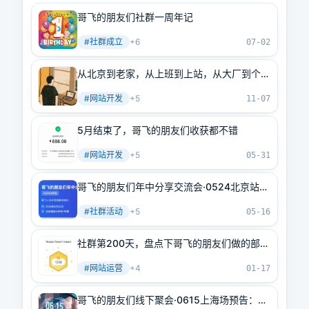
哥飞的朋友们社群一周年记
#
社群成立
+
6
07-02
从北京到老家，从上班到上站，从大厂到个体
户，他靠出海实现了WLB
#
网站开发
+
5
11-07
5月结束了，哥飞的朋友们收获都不错
#
网站开发
+
5
05-31
哥飞的朋友们年中分享交流会·0524北京站议
程出来了
#
社群活动
+
5
05-16
社群第200天，盘点下哥飞的朋友们做的部分
网站流量
#
网站运营
+
4
01-17
哥飞的朋友们线下聚会·0615上海场预告：嘉