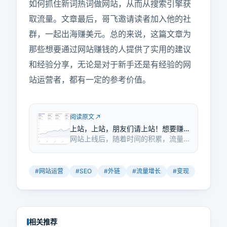
如何抓住新词热词做网站，从而从搜索引擎获
取流量。文章最后，哥飞邀请读者加入他的社
群，一起出海赚美元。总的来说，这篇文章为
那些想要通过网站赚钱的人提供了实用的建议
和经验分享，无论是对于新手还是有经验的网
站运营者，都有一定的参考价值。
阅读原文
上站，上站，朋友们请上站！想要赚
网站上线后，随着时间的积累，流量
美元就多上站！
和订单逐渐增长，这表明了耐心和时
间在网站运营中的重要性。
#
网站运营
#
SEO
#
外链
#
流量增长
#
变现
相关推荐