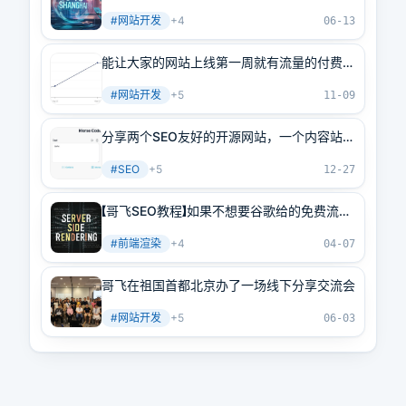
宾阵容强大，干货量大管饱
#
网站开发
+
4
06-13
能让大家的网站上线第一周就有流量的付费社
群“哥飞的朋友们”优惠进行中，仅剩79个名
#
网站开发
+
5
额就要涨价了
11-09
分享两个SEO友好的开源网站，一个内容站，
一个工具站
#
SEO
+
5
12-27
【哥飞SEO教程】如果不想要谷歌给的免费流
量，你就用前端渲染吧
#
前端渲染
+
4
04-07
哥飞在祖国首都北京办了一场线下分享交流会
#
网站开发
+
5
06-03