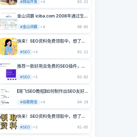
#
网站开发
+
4
03-21
金山词霸 iciba.com 2008年通过生
成页面，半年时间日IP从50万增长到
#
金山词霸
+
4
100万
08-05
快来！SEO资料免费领取中，想了解
SEO站长们，赶紧看过来！
#
SEO
+
4
02-11
推荐一款好用且免费的SEO插件，哥
飞天天都在用
#
SEO
+
5
03-02
【哥飞SEO教程】如何制作出SEO友好
的网页？先从学习谷歌是如何理解我
#
谷歌爬虫
+
4
们网页开始
04-19
快来！SEO资料免费领取中，想了解
SEO站长们，赶紧看过来！
#
SEO
+
5
01-05