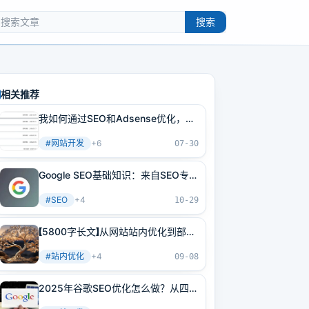
搜索
相关推荐
我如何通过SEO和Adsense优化，把
一个网站广告收入从每月八百多美元
#
网站开发
+
6
提升到每月两千多美元，经验全分享
07-30
Google SEO基础知识：来自SEO专家
的谷歌SEO初学者指南
#
SEO
+
4
10-29
【5800字长文】从网站站内优化到部署
上线再到推广运营一篇文章让你学明
#
站内优化
+
4
白
09-08
2025年谷歌SEO优化怎么做？从四面
向抢占Google排名，1个月必有排名