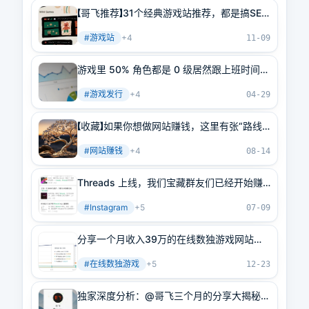
【哥飞推荐】31个经典游戏站推荐，都是搞SEO
流量的好案例
#
游戏站
+
4
11-09
游戏里 50% 角色都是 0 级居然跟上班时间
“有关”
#
游戏发行
+
4
04-29
【收藏】如果你想做网站赚钱，这里有张“路线
图”，通过36篇文章让你知道每一步该怎么做
#
网站赚钱
+
4
08-14
Threads 上线，我们宝藏群友们已经开始赚
钱了
#
Instagram
+
5
07-09
分享一个月收入39万的在线数独游戏网站，
每月从搜索引擎获取1190万访问量
#
在线数独游戏
+
5
12-23
独家深度分析：@哥飞三个月的分享大揭秘，
商业智慧、SEO技巧、AI赚钱一网打尽