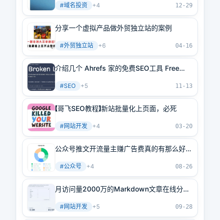
#
域名投资
+
4
12-29
分享一个虚拟产品做外贸独立站的案例
#
外贸独立站
+
6
04-16
介绍几个 Ahrefs 家的免费SEO工具 Free
SEO Tools（下）
#
SEO
+
5
11-13
【哥飞SEO教程】新站批量化上页面，必死
#
网站开发
+
4
03-20
公众号推文开流量主赚广告费真的有那么好赚
吗？
#
公众号
+
4
08-26
月访问量2000万的Markdown文章在线分享
工具
#
网站开发
+
5
09-28