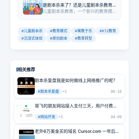
是剧本杀来了？还是儿童剧本杀教育
儿童剧本杀教育，一个新兴的教育模
机会来了！
式，正在吸引着家长和孩子们的目
光。它不仅提供了一种全新的娱乐方
式，更是寓教于乐的典范。通过沉浸
#
儿童剧本杀
#
教育模式
#
寓教于乐
#
K12教育
式体验，孩子们可以在游戏中学习历
#
沉浸式体验
#
原创剧本
#
教育转型
史、文化，提升思维和社交能力。这
种模式的出现，为K12教育的转型提供
了新的思路和机会。
相关推荐
剧本杀复盘我是如何做线上网络推广的呢？
#
剧本杀复盘
+
5
06-16
哥飞的朋友网站接入支付三天，用户付费
2500+美元
#
网站开发
+
5
04-09
老外6万美金买的域名 Cursor.com 一年后卖
了39.9万美元：聊聊 Cursor 早期的故事