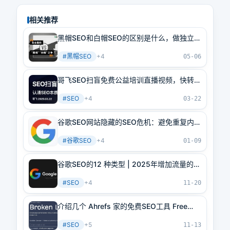
相关推荐
黑帽SEO和白帽SEO的区别是什么，做独立站
排名应该选择那种SEO好！
#
黑帽SEO
+
4
05-06
哥飞SEO扫盲免费公益培训直播视频，快转发
给你公司同事学习吧
#
SEO
+
4
03-22
谷歌SEO网站隐藏的SEO危机：避免重复内容
带来的10大常见错误
#
谷歌SEO
+
4
01-09
谷歌SEO的12 种类型 | 2025年增加流量的顶
级SEO技术
#
SEO
+
4
11-20
介绍几个 Ahrefs 家的免费SEO工具 Free
SEO Tools（下）
#
SEO
+
5
11-13