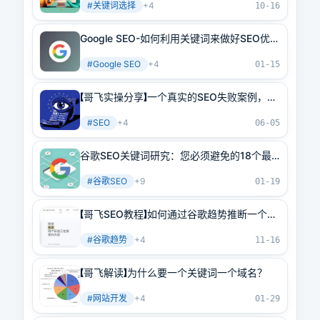
#
关键词选择
+
4
10-16
Google SEO-如何利用关键词来做好SEO优
化，突破流量1k+
#
Google SEO
+
4
01-15
【哥飞实操分享】一个真实的SEO失败案例，帮
助大家吸取教训
#
SEO
+
4
06-05
谷歌SEO关键词研究：您必须避免的18个最
大错误
#
谷歌SEO
+
9
01-19
【哥飞SEO教程】如何通过谷歌趋势推断一个关
键词搜索量
#
谷歌趋势
+
4
11-16
【哥飞解读】为什么要一个关键词一个域名？
#
网站开发
+
4
01-29