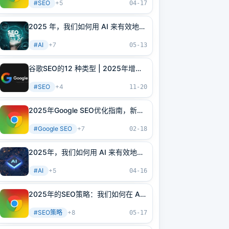
#
SEO
+
5
04-17
2025 年，我们如何用 AI 来有效地提
升谷歌SEO效果？
#
AI
+
7
05-13
谷歌SEO的12 种类型 | 2025年增加
流量的顶级SEO技术
#
SEO
+
4
11-20
2025年Google SEO优化指南，新手
快速实现入门
#
Google SEO
+
7
02-18
2025年，我们如何用 AI 来有效地提
升谷歌SEO效果？
#
AI
+
5
04-16
2025年的SEO策略：我们如何在 AI
时代脱颖而出？
#
SEO策略
+
8
05-17