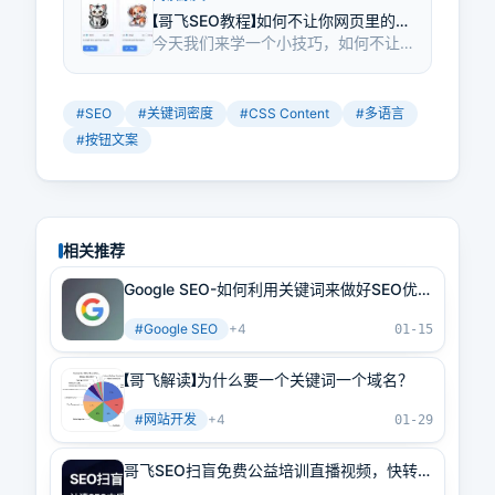
【哥飞SEO教程】如何不让你网页里的大
今天我们来学一个小技巧，如何不让
量重复按钮文案干扰你页面关键词密
你的网页里的大量重复按钮的文案干
度？
扰你的页面关键词密度？答案是用
CSS Content，把按钮文案写在CSS
#
SEO
#
关键词密度
#
CSS Content
#
多语言
代码里。同样的原理，页面上其它你
#
按钮文案
不想出现在正文里影响关键词密度的
文案，都可以这样处理。如果你的网
站要显示多语言，还是用这个方法，
加载一个多语言CSS文件即可。
相关推荐
Google SEO-如何利用关键词来做好SEO优
化，突破流量1k+
#
Google SEO
+
4
01-15
【哥飞解读】为什么要一个关键词一个域名？
#
网站开发
+
4
01-29
哥飞SEO扫盲免费公益培训直播视频，快转发
给你公司同事学习吧