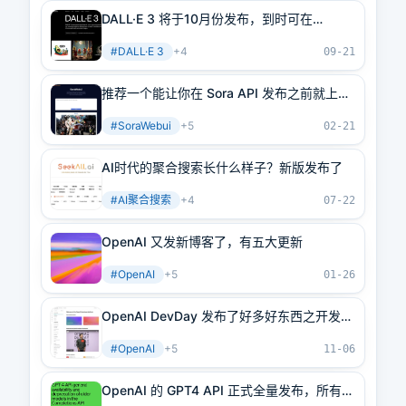
DALL·E 3 将于10月份发布，到时可在
ChatGPT Plus 和 API 上体验
#
DALL·E 3
+
4
09-21
推荐一个能让你在 Sora API 发布之前就上线
网站接住泼天流量的开源 Sora Web 客户端
#
SoraWebui
+
5
SoraWebui
02-21
AI时代的聚合搜索长什么样子？新版发布了
#
AI聚合搜索
+
4
07-22
OpenAI 又发新博客了，有五大更新
#
OpenAI
+
5
01-26
OpenAI DevDay 发布了好多好东西之开发者
后台
#
OpenAI
+
5
11-06
OpenAI 的 GPT4 API 正式全量发布，所有至