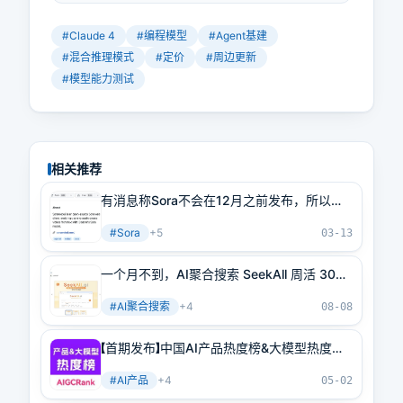
Opus 4被称为“世界上最好的编程模
型”，在编程评测基准SWE-bench上达
#
Claude 4
#
编程模型
#
Agent基建
到了72.5%的成绩。Claude Sonnet 4
#
混合推理模式
#
定价
#
周边更新
相比之前的Sonnet 3.7有了显著提
#
模型能力测试
升，在SWE-bench上甚至比Opus 4
还略高，达到72.7%。Anthropic这次
更新主要在四个方面有重大改进，这
四项能力的更新显然都是为了Agent或
者编程而做的。Claude 4系列都是混
相关推荐
合推理模型，提供两种工作模式。价
格相比之前的Claude 3.5模型维持不
有消息称Sora不会在12月之前发布，所以我
变。Anthropic还发布了几个重要的周
们还有10个月的准备时间，赶紧上个Sora相
边更新。我用生成app原型的提示词对
#
Sora
+
5
关的网站吧
03-13
Claude 4 Sonnet、Claude 3.7
Sonnet、Gemini 2.5 Pro模型做了测
一个月不到，AI聚合搜索 SeekAll 周活 3000
试，结果差距明显。我建议选择
了；1.4.0版本今日发布，太好用了
Claude Sonnet 4作为日常编程选择，
#
AI聚合搜索
+
4
08-08
Claude Sonnet 4 thinking在解决bug
或进行项目规划的时候使用，Claude
【首期发布】中国AI产品热度榜&大模型热度榜
Opus 4和Claude Opus 4 Thinking在
丨2025年4月
非编程的数学、推理等任务上比
#
AI产品
+
4
05-02
Sonnet模型更好，也更贵。