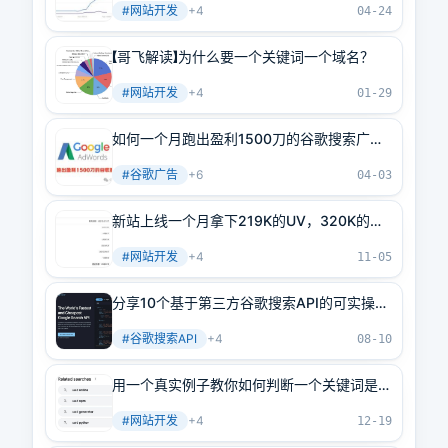
#
网站开发
+
4
04-24
【哥飞解读】为什么要一个关键词一个域名？
#
网站开发
+
4
01-29
如何一个月跑出盈利1500刀的谷歌搜索广告
（2）
#
谷歌广告
+
6
04-03
新站上线一个月拿下219K的UV，320K的
PV，经验分享全公开
#
网站开发
+
4
11-05
分享10个基于第三方谷歌搜索API的可实操赚
钱方法
#
谷歌搜索API
+
4
08-10
用一个真实例子教你如何判断一个关键词是否
值得做网站
#
网站开发
+
4
12-19