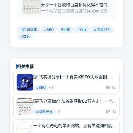
分享一个谷歌和百度都优化得不错的
一个网站在谷歌和百度的优化表现突
网站
出，收录网页数量巨大，89%的流量
来自搜索引擎。通过使用子域名和分
类罗列不同成语类型，实现了关键词
#
网站优化
#
SEO
#
谷歌
#
百度
#
流量分析
优化。
#
域名
相关推荐
【哥飞实操分享】一个真实的SEO失败案例，帮
助大家吸取教训
#
SEO
+
4
06-05
【哥飞分享】每年从谷歌获取62万点击：一个很
受谷歌欢迎的又长又臭的网页例子
#
网站开发
+
5
07-14
一个有点奇葩的单页网站，没有关键词密度也
能拿到谷歌排名