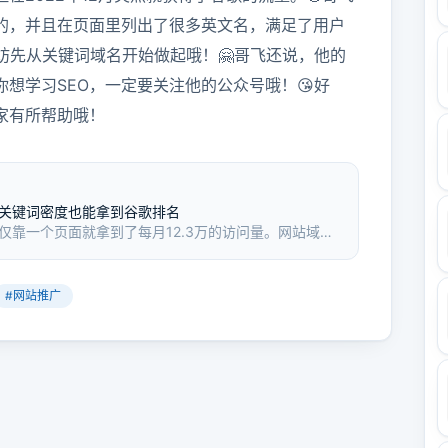
的，并且在页面里列出了很多英文名，满足了用户
妨先从关键词域名开始做起哦！🤗哥飞还说，他的
你想学习SEO，一定要关注他的公众号哦！😘好
家有所帮助哦！
关键词密度也能拿到谷歌排名
仅靠一个页面就拿到了每月12.3万的访问量。网站域名
显示1000个英文名字。它的反链域名数量不多，DR为
得了谷歌的流量。哥飞解释说，这是因为网站宣称是做随机
很多英文名，满足了用户需求。哥飞还推荐新人做网站
#
网站推广