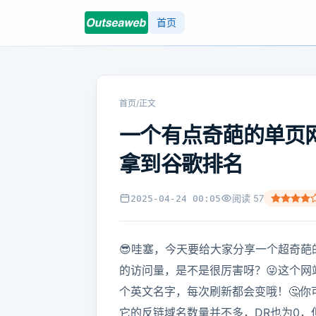
首页
首页
/
正文
一个有点奇葩的单页
拿到谷歌排名
阅读
57
2025-04-24 00:05
😎哇塞，今天要给大家分享一个超奇葩
的访问量，是不是很厉害呀？😜这个网站
个英文名字，每次刷新都会变哦！🤔
它的反链域名数量并不多，DR也为0，但