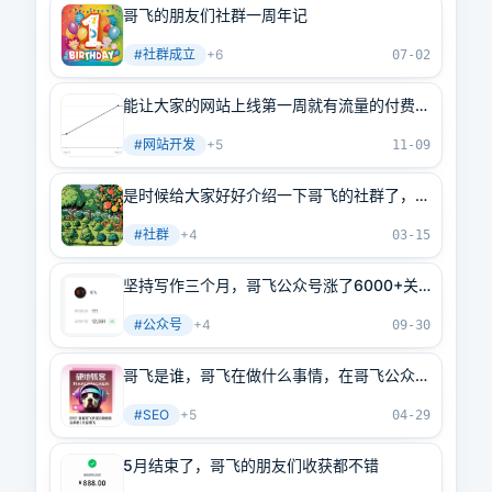
哥飞的朋友们社群一周年记
#
社群成立
+
6
07-02
能让大家的网站上线第一周就有流量的付费社
群“哥飞的朋友们”优惠进行中，仅剩79个名
#
网站开发
+
5
额就要涨价了
11-09
是时候给大家好好介绍一下哥飞的社群了，毕
竟刚被二十年站长大佬夸过
#
社群
+
4
03-15
坚持写作三个月，哥飞公众号涨了6000+关
注；社群朋友9月份新上的网站从谷歌获得了
#
公众号
+
4
1万个点击。
09-30
哥飞是谁，哥飞在做什么事情，在哥飞公众号
大家可以看到什么内容
#
SEO
+
5
04-29
5月结束了，哥飞的朋友们收获都不错