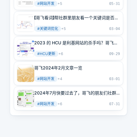
#
网站开发
+
5
05-31
【哥飞看词】帮社群里朋友看一个关键词是否能
做
#
关键词优化
+
5
03-04
2023 的 HCU 是利基网站的杀手吗？哥飞回
答你，不是！
#
HCU更新
+
6
09-29
哥飞2024年2月文章一览
#
网站开发
+
4
03-01
2024年7月快要过去了，哥飞的朋友们社群
要涨价了
#
网站开发
+
6
07-31