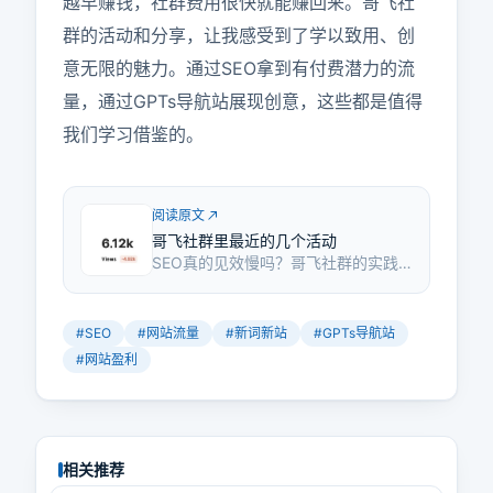
越早赚钱，社群费用很快就能赚回来。哥飞社
群的活动和分享，让我感受到了学以致用、创
意无限的魅力。通过SEO拿到有付费潜力的流
量，通过GPTs导航站展现创意，这些都是值得
我们学习借鉴的。
阅读原文
哥飞社群里最近的几个活动
SEO真的见效慢吗？哥飞社群的实践
证明，通过SEO也能拿到有付费潜力
的流量。一个新注册的网站，仅靠搜
索引擎流量，上线不久日UV就超过了
#
SEO
#
网站流量
#
新词新站
#
GPTs导航站
10K。这是否说明新词SEO值得一试？
#
网站盈利
相关推荐