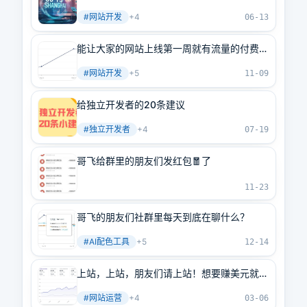
宾阵容强大，干货量大管饱
#
网站开发
+
4
06-13
能让大家的网站上线第一周就有流量的付费社
群“哥飞的朋友们”优惠进行中，仅剩79个名
#
网站开发
+
5
额就要涨价了
11-09
给独立开发者的20条建议
#
独立开发者
+
4
07-19
哥飞给群里的朋友们发红包🧧了
11-23
哥飞的朋友们社群里每天到底在聊什么？
#
AI配色工具
+
5
12-14
上站，上站，朋友们请上站！想要赚美元就多
上站！
#
网站运营
+
4
03-06