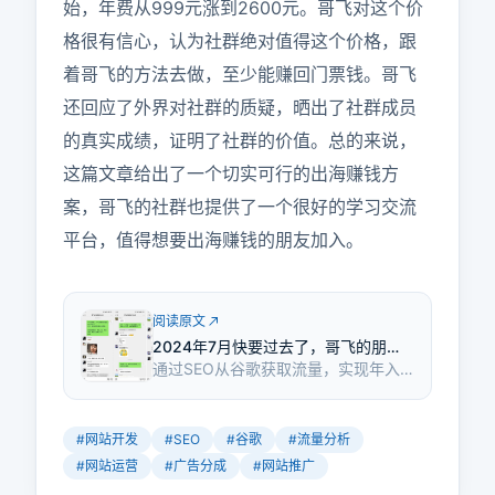
始，年费从999元涨到2600元。哥飞对这个价
格很有信心，认为社群绝对值得这个价格，跟
着哥飞的方法去做，至少能赚回门票钱。哥飞
还回应了外界对社群的质疑，晒出了社群成员
的真实成绩，证明了社群的价值。总的来说，
这篇文章给出了一个切实可行的出海赚钱方
案，哥飞的社群也提供了一个很好的学习交流
平台，值得想要出海赚钱的朋友加入。
阅读原文
2024年7月快要过去了，哥飞的朋友
通过SEO从谷歌获取流量，实现年入
们社群要涨价了
百万人民币并非遥不可及。每天4000
个点击，1%付费率，每个付费用户付
10美元，年收入轻松过百万。
#
网站开发
#
SEO
#
谷歌
#
流量分析
#
网站运营
#
广告分成
#
网站推广