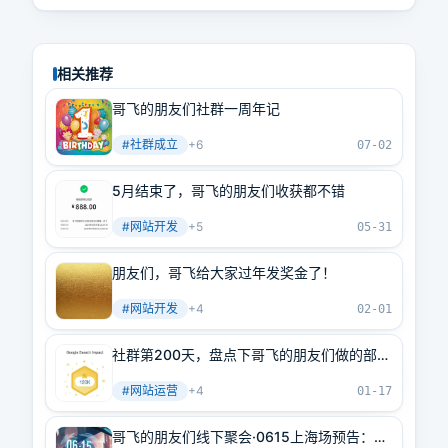
相关推荐
哥飞的朋友们社群一周年记
#
社群成立
+
6
07-02
5月结束了，哥飞的朋友们收获都不错
#
网站开发
+
5
05-31
朋友们，哥飞给大家过年发奖金了！
#
网站开发
+
4
02-01
社群第200天，盘点下哥飞的朋友们做的部分
网站流量
#
网站运营
+
4
01-17
哥飞的朋友们线下聚会·0615上海场预告：嘉