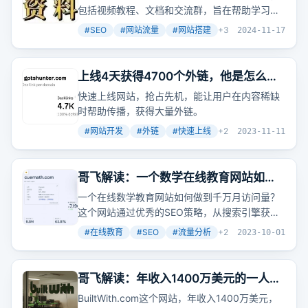
包括视频教程、文档和交流群，旨在帮助学习者
料，包括视频教程、文档、交流群等，希望能够
系统掌握SEO技能，提升网站流量。
帮助读者更好地学习和掌握SEO技术。
#
SEO
#
网站流量
#
网站搭建
+
3
2024-11-17
上线4天获得4700个外链，他是怎么做
到的？
快速上线网站，抢占先机，能让用户在内容稀缺
时帮助传播，获得大量外链。
#
网站开发
#
外链
#
快速上线
+
2
2023-11-11
哥飞解读：一个数学在线教育网站如何
做到一千万月访问量
一个在线数学教育网站如何做到千万月访问量？
这个网站通过优秀的SEO策略，从搜索引擎获取
了大量流量，特别是在印度和美国市场。
#
在线教育
#
SEO
#
流量分析
+
2
2023-10-01
哥飞解读：年收入1400万美元的一人公
司为何这么赚？
BuiltWith.com这个网站，年收入1400万美元，