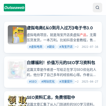
虚拟电商《从0到月入过万》电子书3.0
虚拟电商项目，就是淘宝开店卖虚拟
产品
，无需
压货发货，一本万利。比如抖音全套教程，售价
27.9元，月销1000多件，月赚27000元，可重复
#
虚拟电商
#
副业
#
淘宝开店
+
2
2022-07-16
销售给无数人。很多项目都是信息差，别人知
道，你不知道，那别人就能赚到你赚不到的钱。
白嫖福利！价值万元的SEO学习资料包
这篇文章是作者道一写给正在学习SEO优化的人
的，他分享了自己多年的经验和心得。作者认
为，SEO是一个非常有魅力的领域，需要掌握很
#
SEO
#
网站优化
#
流量提升
+
2
2025-04-27
多技能，包括行业数据分析、用户体验数据分
析、网站搭建、内容制作、内链优化、外链发
布、网站运营、网站营销推广、
产品
成交率提
SEO资料汇总，免费领取中
升、数据分析、体验度提升要点、SEO团队管理
这篇文章汇集了从入门到进阶的SEO学习资料，
运营等。作者还提供了一些免费的SEO学习资