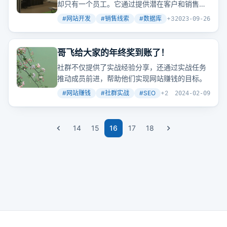
却只有一个员工。它通过提供潜在客户和销售线
索的数据库，帮助用户找到能赚钱的网站，从而
#
网站开发
#
销售线索
#
数据库
+
3
2023-09-26
实现盈利。
哥飞给大家的年终奖到账了！
社群不仅提供了实战经验分享，还通过实战任务
推动成员前进，帮助他们实现网站赚钱的目标。
#
网站赚钱
#
社群实战
#
SEO
+
2
2024-02-09
14
15
16
17
18