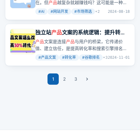
在。但
产品
越复杂就越赚钱吗？这可能是一种认
知误区。
#
AI
#
网站开发
#
市场筛选
+
2
2024-08-18
独立站
产品
文案的系统逻辑：提升转化
率与排名的关键！！
产品
文案是连接
产品
与用户的桥梁，它传递价
值、建立信任，是提高转化率和搜索引擎排名的
关键。那么，如何写出既符合用户需求又能获得
#
产品文案
#
转化率
#
谷歌排名
+
3
2024-11-01
谷歌青睐的文案呢？
1
2
3