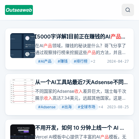
【5000字详解】目前正在赚钱的AI
产品
观
察
在AI
产品
领域，赚钱的秘诀是什么？哥飞分享了
通过观察排行榜来挖掘这些
产品
的方法，并且分
析了它们的流量来源和月
收入
。
#
AI产品
#
赚钱
#
排行榜
+
2
2024-04-27
从一个AI工具站最近7天Adsense不同国
家
收入
数据分析对比告诉你为什么要出
不同国家的Adsense
收入
差异巨大，瑞士每千次
海
展示
收入
高达7.34美元，远超其他国家。这是否
意味着我们应该面向全球市场，赚取更多美元
#
Adsense
#
出海
#
全球市场
+
4
2023-08-25
呢？
不用开发，如何 10 分钟上线一个 AI
产
品
Vercel AI模板中心提供了丰富的AI
产品
模板，无