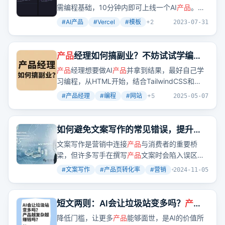
需编程基础，10分钟内即可上线一个AI
产品
。通
过在线体验demo站点，可以快速选出所需的AI
产
#
AI产品
#
Vercel
#
模板
+
2
2023-07-31
品
。例如，AI代码转换器就是利用Vercel模板快
速部署的。
产品
经理如何搞副业？不妨试试学编程
做网站出海赚美元
产品
经理想要做AI
产品
并拿到结果，最好自己学
习编程，从HTML开始，结合TailwindCSS和
Next.js框架，学会读写数据库和动态展示网页数
#
产品经理
#
编程
#
网站
+
5
2025-05-07
据，就可以开始做
产品
了。海外网页生态好，有
很多免费基础设施，如Cloudflare和Vercel，可
以按量付费，不需要买服务器，也不需要做扩容
如何避免文案写作的常见错误，提升
产
处理。
品
页转化率！！
文案写作是营销中连接
产品
与消费者的重要桥
梁，但许多写手在撰写
产品
文案时会陷入误区，
削弱文案吸引力，影响
产品
转化率。文章探讨了
#
文案写作
#
产品页转化率
#
营销
+
2
2024-11-05
文案写手常犯的几个错误，并提供了改进建议。
短文两则：AI会让垃圾站变多吗？
产品
越复杂越赚钱吗？
降低门槛，让更多
产品
能够面世，是AI的价值所