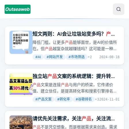
短文两则：AI会让垃圾站变多吗？
产品
越复杂越赚钱吗？
降低门槛，让更多
产品
能够面世，是AI的价值所
在。但
产品
越复杂就越赚钱吗？这可能是一种认
知误区。
#
AI
#
网站开发
#
市场筛选
+
2
2024-08-18
独立站
产品
文案的系统逻辑：提升转化
率与排名的关键！！
产品
文案是连接
产品
与用户的桥梁，它传递价
值、建立信任，是提高转化率和搜索引擎排名的
关键。那么，如何写出既符合用户需求又能获得
#
产品文案
#
转化率
#
谷歌排名
+
3
2024-11-01
谷歌青睐的文案呢？
请优先关注需求，关注
产品
，关注流
量，其它的如变现、收费先放后面
产品
不是凭空想象，而是根据需求来创造。需求