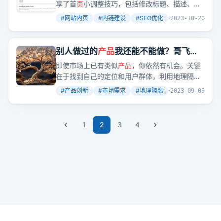
享了首
页
小调整技巧，包括修改标题、描述、增
加导航栏和国家列表的title属性，以及内
页
的标
#
网站内页
#
内链建设
#
SEO优化
+
3
2023-10-20
题、描述和h1标签优化。还介绍了生成电话号码
功能和基于关键词生成更多相关内容的技巧。
别人做过的
产品
我还能不能做？哥飞告
诉你，还能做
即使市场上已有类似
产品
，你依然有机会。关键
在于找到自己的定位和用户群体，利用地理隔离
和网络关系网的差异，打造独特的
产品
。
#
产品创新
#
市场需求
#
地理隔离
+
2
2023-09-09
1
2
3
4