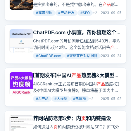
是挖掘出来的，不是凭空想出来的。在
产品
形态
确定之前，别急着考虑其他问题。
#
需求挖掘
#
产品开发
#
SEO
+
2
2023-09-05
ChatPDF.com 小调查，帮你梳理这个月
访问量540万的AI
产品
是如何爆火的
ChatPDF.com的月访问量已经达到540万，平均
访问时间5分42秒。这个智能文档对话问答
产品
是如何在短短几个月内实现爆火的？文章通过梳
#
ChatPDF.com
#
智能文档对话问答
#
流量分析
+
2
2023-09-24
理
产品
上线、推广路径，揭示了背后的流量秘
密。
【首期发布】中国AI
产品
热度榜&大模型热
度榜丨2025年4月
AIGCRank.cn正式发布首期《中国AI
产品
热度榜》
及《中国AI大模型热度榜》，榜单将基于国内主流
应用市场、社交媒体、搜索引擎指数及行业数据
#
AI产品
#
大模型
#
热度榜
+
2
2025-05-02
库，综合评估
产品
创新力与市场关注度，为广大
用户及AI从业者提供有价值的参考。
养网站防老第5步：内
页
和内链建设
如何通过内
页
和内链建设提升网站SEO？哥飞分