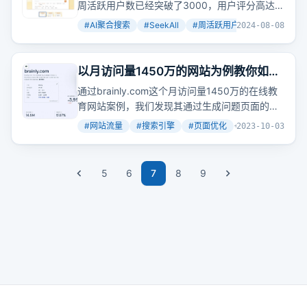
了
周活跃用户数已经突破了3000，用户评分高达
节，对出海企业和跨境电商提升网站流量和用户
4.67分。新发布的1.4.0版本引入了侧边栏功能，
体验至关重要。
#
AI聚合搜索
#
SeekAll
#
周活跃用户
+
2
2024-08-08
使得标签页管理变得更加高效和便捷。
以月访问量1450万的网站为例教你如何
找出网站靠哪些页面从
搜索
引擎获取流
通过brainly.com这个月访问量1450万的在线教
量
育网站案例，我们发现其通过生成问题页面的方
式，从
搜索
引擎获取了大量流量。那么，如何找
#
网站流量
#
搜索引擎
#
页面优化
+
2
2023-10-03
到网站靠哪些页面获取流量呢？
5
6
7
8
9