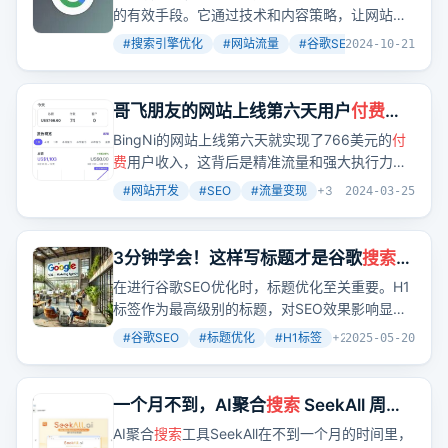
的有效手段。它通过技术和内容策略，让网站更
容易被
搜索
引擎收录并排名靠前。但SEO并非一
#
搜索引擎优化
#
网站流量
#
谷歌SEO
+
2
2024-10-21
蹴而就，而是一个需要持续优化的过程。
哥飞朋友的网站上线第六天用户
付费
766美元，你没赚钱很可能就是差了执
BingNi的网站上线第六天就实现了766美元的
付
行力
费
用户收入，这背后是精准流量和强大执行力的
结合。你是否也在寻求如何快速实现网站盈利？
#
网站开发
#
SEO
#
流量变现
+
3
2024-03-25
3分钟学会！这样写标题才是谷歌
搜索
引
擎最爱，从而提升网站流量（原创不
在进行谷歌SEO优化时，标题优化至关重要。H1
易）
标签作为最高级别的标题，对SEO效果影响显
著。正确使用标题标签，如保持唯一性、相关
#
谷歌SEO
#
标题优化
#
H1标签
+
2
2025-05-20
性、简洁性和合理位置，能提升
搜索
引擎排名和
用户体验。同时，要避免常见错误，如重复使用
H1标签、缺乏结构化层次、未包含关键词、标题
一个月不到，AI聚合
搜索
SeekAll 周活
过长或过短、使用非描述性标题、过度优化和忽
3000 了；1.4.0版本今日发布，太好用
AI聚合
搜索
工具SeekAll在不到一个月的时间里，
视用户体验等。优化标题是谷歌SEO的关键环