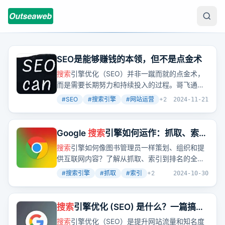
SEO是能够赚钱的本领，但不是点金术
搜索
引擎优化（SEO）并非一蹴而就的点金术，
而是需要长期努力和持续投入的过程。哥飞通过
文章告诉我们，SEO的实质在于帮助
搜索
引擎完
#
SEO
#
搜索引擎
#
网站运营
+
2
2024-11-21
善生态，留住用户，从而获得免费的流量。
Google
搜索
引擎如何运作：抓取、索
引、排名等
搜索
引擎如何像图书管理员一样策划、组织和提
供互联网内容？了解从抓取、索引到排名的全过
程，掌握让网站内容被正确编入索引并提升排名
#
搜索引擎
#
抓取
#
索引
+
2
2024-10-30
的技巧。
搜索
引擎优化 (SEO) 是什么？一篇搞懂
谷歌SEO 基础观念
搜索
引擎优化（SEO）是提升网站流量和知名度