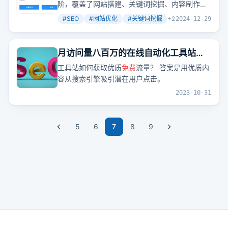
阶，覆盖了网站搭建、关键词挖掘、内容制作等
全方位技巧，旨在帮助学习者系统掌握SEO优
#
SEO
#
网站优化
#
关键词挖掘
+
2
2024-12-29
化。
月访问量八百万的在线自动化工具站如
何用内容做SEO获取大量优质
免费
流
工具站如何获取优质
免费
流量​？ 答案是用优质内
量？
容从搜索引擎吸引​潜在用户点击。
2023-10-31
5
6
7
8
9