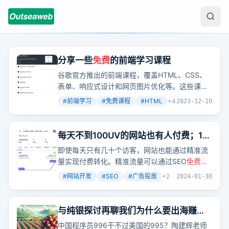
分享一些
免费
的前端学习课程
谷歌官方推出的前端课程，覆盖HTML、CSS、
表单、响应式设计和网页图片优化等。这些课程
不仅适合初学者快速上手，也适合高级开发者深
#
前端学习
#
免费课程
#
HTML
+
4
2023-12-10
入理解。
每天不到100UV的网站也有人付费；11
月初做的网站现在已经月收入3000美元
即使每天只有几十个访客，网站也能通过精准流
了！
量实现付费转化。精准流量可以通过SEO
免费
获
取或通过广告投放付费获取。
#
网站开发
#
SEO
#
广告投放
+
2
2024-01-30
与纯银探讨再聊我们为什么要出海赚美
元
中国程序员996干不过美国的995？陶建辉老师