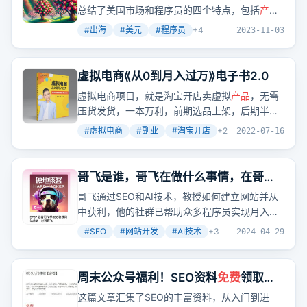
总结了美国市场和程序员的四个特点，包括
产品
专注、技能专注、全球市场和全球视野。而纯银
#
出海
#
美元
#
程序员
+
4
2023-11-03
则认为，国内市场对软件和服务付费意愿低，导
致
产品
必须追求规模而无法专注细分需求。
虚拟电商《从0到月入过万》电子书2.0
虚拟电商项目，就是淘宝开店卖虚拟
产品
，无需
压货发货，一本万利，前期选品上架，后期半自
动赚钱。比如抖音全套教程，售价27.9元，月销
#
虚拟电商
#
副业
#
淘宝开店
+
2
2022-07-16
1000多件，一款
产品
最少月赚27000元，可重复
销售给无数人，无需进货。
哥飞是谁，哥飞在做什么事情，在哥飞
公众号大家可以看到什么内容
哥飞通过SEO和AI技术，教授如何建立网站并从
中获利，他的社群已帮助众多程序员实现月入过
千美金的目标。
#
SEO
#
网站开发
#
AI技术
+
3
2024-04-29
周末公众号福利！SEO资料
免费
领取
中，赶紧看过来！
这篇文章汇集了SEO的丰富资料，从入门到进