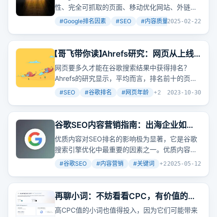
性、完全可抓取的页面、移动优化网站、外链数
量、域权限、锚文本、网站加载速度、关键字使
#
Google排名因素
#
SEO
#
内容质量
+
12
2025-02-22
用、谷歌RankBrain、搜索意图
匹配
、内容新鲜
度、E-A-T等。其中，内容质量是最重要的排名
因素，包括彻底、有用、结构等方面。此外，内
【哥飞带你读】Ahrefs研究：网页从上线
容唯一性也很重要，需要与第1页上的内容不同或
开始算起拿到排名需要多久时间
网页要多久才能在谷歌搜索结果中获得排名？
更好。同时，要确保页面可被搜索引擎完全抓取
Ahrefs的研究显示，平均而言，排名前十的页面
和索引，网站要针对移动设备进行优化，外链数
有超过两年的历史，而排名第一的页面平均接近
量和域权限也会影响排名。锚文本可以帮助
#
SEO
#
谷歌排名
#
网页年龄
+
2
2023-10-30
三年。这是否意味着新网站就没有机会了呢？其
Google了解页面的主题，网站加载速度也是一个
实，专注于新出现的
关键词
，优化难度会更低，
重要的排名因素。关键字的使用要合理，避免过
新词最快一周就能拿到排名，两周能进首页。
度堆砌。谷歌RankBrain是一种机器学习算法，
谷歌SEO内容营销指南：出海企业如何
需要创建让搜索者满意的精彩内容来优化。搜索
创作营销内容？
优质内容对SEO排名的影响极为显著，它是谷歌
意图
匹配
也很重要，要确保内容符合搜索者的需
搜索引擎优化中最重要的因素之一。优质内容是
求。内容新鲜度也会影响排名，需要定期更新内
指在特定平台上发布的内容，既能吸引目标受众
#
谷歌SEO
#
内容营销
#
关键词
+
2
2025-05-12
容。最后，E-AT也很重要，包括确定作者、保持
的注意力，又能提供实际价值，满足用户的需求
透明、声誉等方面。
或解决用户的问题。
再聊小词：不妨看看CPC，有价值的小
词也是值得做的
高CPC值的小词也值得投入，因为它们可能带来