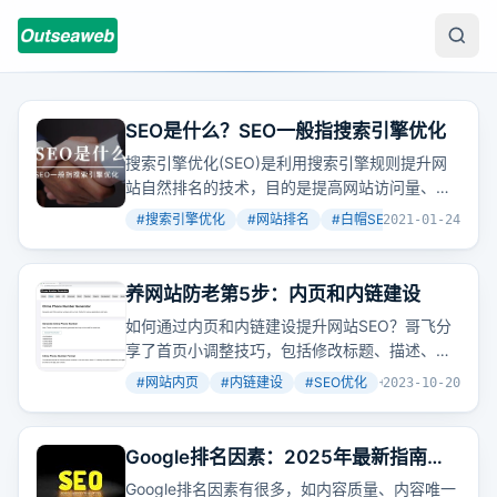
SEO是什么？SEO一般指搜索引擎优化
搜索引擎优化(SEO)是利用搜索引擎规则提升网
站自然排名的技术，目的是提高网站访问量、销
售能力和品牌效应。但优化过程需注意
关键词
选
#
搜索引擎优化
#
网站排名
#
白帽SEO
+
3
2021-01-24
择、网站结构、内容更新等策略，避免黑帽手
段，确保优化效果稳定且持久。
养网站防老第5步：内页和内链建设
如何通过内页和内链建设提升网站SEO？哥飞分
享了首页小调整技巧，包括修改标题、描述、增
加导航栏和国家列表的title属性，以及内页的标
#
网站内页
#
内链建设
#
SEO优化
+
3
2023-10-20
题、描述和h1标签优化。还介绍了生成电话号码
功能和基于
关键词
生成更多相关内容的技巧。
Google排名因素：2025年最新指南，
底部有SEO文档和教程免费领取
Google排名因素有很多，如内容质量、内容唯一