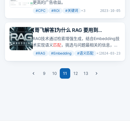
更高的广告收益。
#
CPC
#
ROI
#
关键词
+
3
2023-10-05
【哥飞解答】为什么 RAG 要用到
Embedding
RAG技术通过检索增强生成，结合Embedding技
术实现语义
匹配
，挑选与问题最相关的信息，提
升AI回答的准确性。
#
RAG
#
Embedding
#
语义匹配
+
3
2024-03-23
9
10
11
12
13