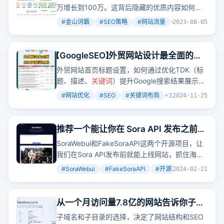
万增长到100万。这背后隐藏的优质内容如何被
搜索引擎发现？
#
金山词霸
#
SEO策略
#
网站流量
+
2
2023-08-05
【GoogleSEO】外贸网站设计最全面的
SEO优化布局
外贸网站首页标题设置，如何通过优化TDK（标
题、描述、
关键词
）提升Google搜索结果展示效
果？
#
网站优化
#
SEO
#
关键词布局
+
3
2024-11-25
推荐一个能让你在 Sora API 发布之前就
上线网站接住泼天流量的开源 Sora
SoraWebui和FakeSoraAPI这两个开源项目，让
Web 客户端 SoraWebui
我们在Sora API发布前就能上线网站，抓住海量
流量。想象一下，用文字
生成
视频的全流程，虽
#
SoraWebui
#
FakeSoraAPI
#
开源项目
+
3
2024-02-21
然现在还不能真正
生成
，但FakeSoraAPI能帮我
们模拟这个过程。
从一个月访问量7.8亿的网站告诉你子域
名和子目录该如何选择
子域名和子目录的选择，决定了网站结构和SEO