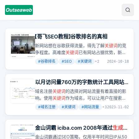
【哥飞SEO教程】谷歌排名的真相
新网站想在谷歌获得流量，得先了解
关键词
的竞
争程度。高难度
关键词
已有网站占据优势，新站
要超越需内容、体验和权重全面超越。而新词则
#
谷歌排名
#
SEO
#
关键词
+
2
2024-10-18
因竞争少，易获排名。
以月访问量760万的字数统计工具网站
告诉你为什么要用关键字为域名
域名注册
关键词
的选择对网站流量有着直接的影
响。使用
关键词
作为域名，可以让用户在搜索时
直接找到你的网站，从而增加网站的自然搜索流
#
域名注册
#
关键词
#
网站流量
+
3
2023-11-02
量。
金山词霸 iciba.com 2008年通过
生成
页
面，半年时间日IP从50万增长到100万
金山词霸通过SEO策略，仅用半年时间日IP从50