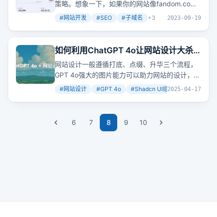
策略。想象一下，如果你的网站像fandom.com
一样月访问量高达7.8亿，你会怎么做？每个
关键
#
网站开发
#
SEO
#
子域名
+
3
2023-09-19
词
一个子站，每个子站专注优化一个
关键词
，搜
索引擎流量自然就来了。
如何利用ChatGPT 4o让网站设计大杀
四方！
网站设计一般遵循打底、点缀、升华三个流程，
GPT 4o强大的图片能力可以助力网站的设计，在
打底阶段可以使用流行的Shadcn UI组件，然后
#
网站设计
#
GPT 4o
#
Shadcn UI组件
+
2
2025-04-17
定义主题色使其契合吉卜力风格，在点缀阶段可
以使用GPT 4o
生成
LOGO、首页背景大图、字体
图标等，在升华阶段可以使用GPT 4o
生成
进度
6
7
8
9
10
条、错误提示图标、返回顶端图标等，利用GPT
4o能力做到第二步，再注意下统一性，你的网站
就已经很漂亮了。