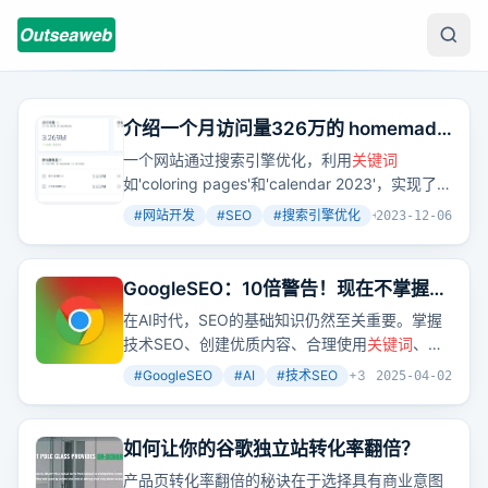
介绍一个月访问量326万的 homemade
网站，以及更多其它相似网站
一个网站通过搜索引擎优化，利用
关键词
如'coloring pages'和'calendar 2023'，实现了月
访问量326万的惊人成绩。这不仅展示了搜索引
#
网站开发
#
SEO
#
搜索引擎优化
+
2
2023-12-06
擎流量的价值，也强调了移动端适配的重要性。
GoogleSEO：10倍警告！现在不掌握
SEO基础将错失90%流量红利
在AI时代，SEO的基础知识仍然至关重要。掌握
技术SEO、创建优质内容、合理使用
关键词
、建
立权威反向链接等，是提升网站流量和排名的关
#
GoogleSEO
#
AI
#
技术SEO
+
3
2025-04-02
键。
如何让你的谷歌独立站转化率翻倍？
产品页转化率翻倍的秘诀在于选择具有商业意图