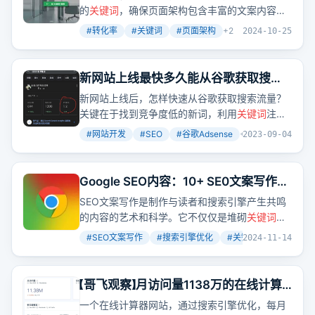
的
关键词
，确保页面架构包含丰富的文案内容，
文案要有煽动性，原创性，以及丰富的页面模
#
转化率
#
关键词
#
页面架构
+
2
2024-10-25
块。
新网站上线最快多久能从谷歌获取搜索
流量？答案是48小时内。
新网站上线后，怎样快速从谷歌获取搜索流量？
关键在于找到竞争度低的新词，利用
关键词
注册
域名，并确保网站内容满足用户需求。
#
网站开发
#
SEO
#
谷歌Adsense
+
2
2023-09-04
Google SEO内容：10+ SE0文案写作技
巧，让你的网站排名
SEO文案写作是制作与读者和搜索引擎产生共鸣
的内容的艺术和科学。它不仅仅是堆砌
关键词
，
而是创造一种平衡，将关键字自然地混合到真正
#
SEO文案写作
#
搜索引擎优化
#
关键词研究
+
2
2024-11-14
提供价值的内容中。这种平衡让内容对搜索引擎
和读者都更具吸引力。
【哥飞观察】月访问量1138万的在线计算
器网站，流量几乎全是搜索引擎给的
一个在线计算器网站，通过搜索引擎优化，每月