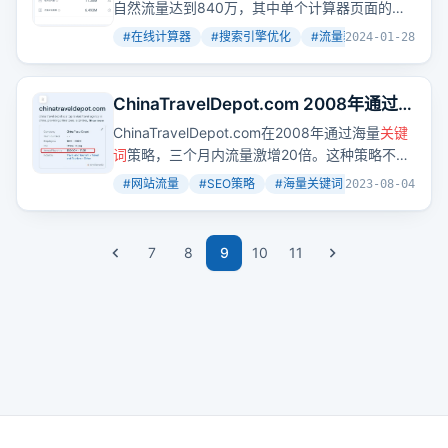
自然流量达到840万，其中单个计算器页面的月
访问量高达82万。这表明，即使是简单的在线工
#
在线计算器
#
搜索引擎优化
#
流量获取
+
3
2024-01-28
具，只要
关键词
优化得当，也能吸引大量流量。
ChinaTravelDepot.com 2008年通过生
成大量页面，三个月时间网站流量增长
ChinaTravelDepot.com在2008年通过海量
关键
20倍
词
策略，三个月内流量激增20倍。这种策略不仅
覆盖了基本的旅游需求，还深入到每个城市、景
#
网站流量
#
SEO策略
#
海量关键词
+
2
2023-08-04
点的细分市场，生成了大量针对性强的页面，满
足了外国游客的多样化需求。
7
8
9
10
11