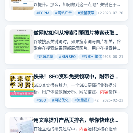
以提升。那么，如何做到这一点呢？关键在于让
网页
内容
与广告位
内容
紧密相关，从而吸引有购
#
ECPM
#
网站广告
#
流量获取
+
2
2023-07-20
买意图的用户点击广告。
做网站如何从搜索引擎图片搜索获取流
量
谷歌搜索关键词时，如果搜索词与图片相关，谷
歌会在搜索结果顶部展示图片。用户在搜索特定
内容
时，如果顶部直接展示图片，他们很可能就
#
网站流量
#
图片SEO
#
搜索引擎优化
+
2
2023-08-21
直接点击图片，而不会去查看其他搜索结果。
快来！SEO资料免费领取中，附带谷歌
竞争对手分析文档
SEO其实很有魅力，一个SEO要懂行业数据分
析、用户体验数据分析、网站搭建、
内容
制作技
巧、内链系统
优化
、外链资源操作、网站运营、
#
SEO
#
网站优化
#
流量提升
+
2
2025-02-23
网站建设、网站营销推广思路策划等。作者提供
了很多免费的SEO资料，包括视频教程、文档、
交流群等，还有谷歌竞争对手分析文档。
用文章提升产品页排名，帮你快速获取
询盘！
在独立站的研究过程中，
内容
始终是核心驱动