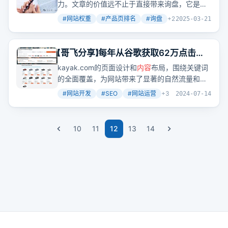
力。文章的价值远不止于直接带来询盘，它是提
升网站权重、
优化
产品页排名、挖掘长尾关键词
#
网站权重
#
产品页排名
#
询盘
+
2
2025-03-21
的重要手段。通过持续更新高质量文章，并巧妙
利用内部链接，你可以为产品页注入更多流量，
最终实现询盘量的增长。
【哥飞分享】每年从谷歌获取62万点击：
一个很受谷歌欢迎的又长又臭的网页例
kayak.com的页面设计和
内容
布局，围绕关键词
子
的全面覆盖，为网站带来了显著的自然流量和点
击率。
#
网站开发
#
SEO
#
网站运营
+
3
2024-07-14
10
11
12
13
14