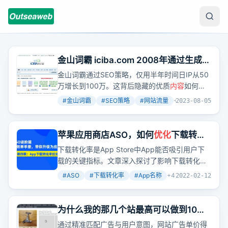
金山词霸 iciba.com 2008年通过生成页
面，半年时间日IP从50万增长到100万
金山词霸通过SEO策略，仅用半年时间日IP从50
万增长到100万。这背后隐藏的优质
内容
如何被
搜索引擎发现？
#
金山词霸
#
SEO策略
#
网站流量
+
2
2023-08-05
苹果应用商店ASO，如何
优化
下载转化
率？如何提高App下载转化率？（进阶
下载转化率是App Store中App能否吸引用户下
篇四）
载的关键指标。文章深入探讨了影响下载转化率
的多个因素，包括App名称、副标题、图标、宣
#
ASO
#
下载转化率
#
App名称
+
4
2022-02-12
传文本、描述、评分/评论、截图和预览视频，并
提供了具体的
优化
策略。
为什么我的那几个站最高可以做到10美
元的ECPM？
通过精准匹配广告与用户意图，网站广告单价得