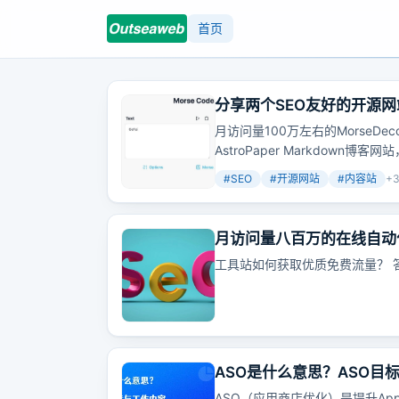
首页
分享两个SEO友好的开源
月访问量100万左右的MorseD
AstroPaper Markdow
点，似乎还得加入哥飞的付费社
#
SEO
#
开源网站
#
内容站
+
月访问量八百万的在线自动
工具站如何获取优质免费流量​？ 
ASO是什么意思？ASO目
ASO（应用商店优化）是提升A