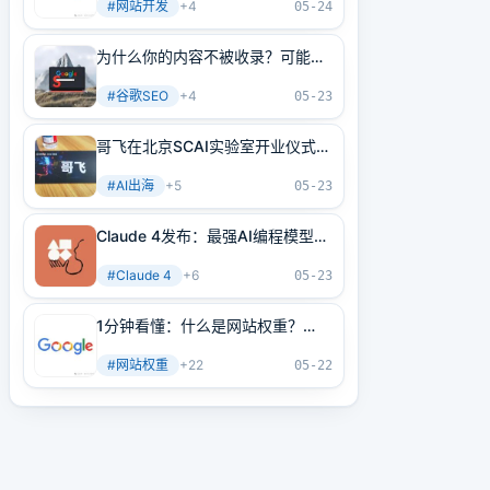
#
网站开发
+
4
05-24
为什么你的内容不被收录？可能是
内部链接没做好！3分钟学会正确
#
谷歌SEO
+
4
方法
05-23
哥飞在北京SCAI实验室开业仪式上
的讲话
#
AI出海
+
5
05-23
Claude 4发布：最强AI编程模型
+最强AI Agent基建！
#
Claude 4
+
6
05-23
1分钟看懂：什么是网站权重？
2025年谷歌最新网站权重提高指
#
网站权重
+
22
南（原创不易）
05-22