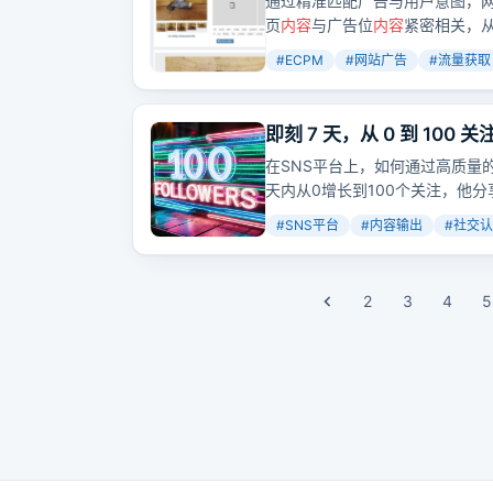
通过精准匹配广告与用户意图，
页
内容
与广告位
内容
紧密相关，
#
ECPM
#
网站广告
#
流量获取
即刻 7 天，从 0 到 100 
在SNS平台上，如何通过高质量
天内从0增长到100个关注，他
#
SNS平台
#
内容输出
#
社交认
2
3
4
5