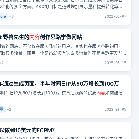
优化等多个方面。ASO的目标是通过增加展示量和提升转化率来
的刷榜行为。
tore
+
3
2022-02-07
st 野兽先生的
内容
创作思路学做网站
们做的网站，不仅仅在服务我们的用户，其实也在服务谷歌的用
获取很多流量，而另一个网站就没有这么多流量？不是谷歌更爱前
我们要做出能够满足谷歌用户需求的网站，才有可能从谷歌拿到免
+
2
2025-05-15
2008年通过生成页面，半年时间日IP从50万增长到100万
时间日IP从50万增长到100万。这背后隐藏的优质
内容
如何被搜
量
+
2
2023-08-05
做到10美元的ECPM？