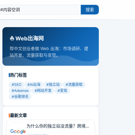
搜索
⛵️ Web出海网
帮中文创业者做 Web 出海：市场调研、建
站开发、流量获取与变现。
热门标签
#
SEO
#
AI出海
#
独立站
#
流量获取
#
Adsense
#
网站开发
#
变现
#
谷歌排名
最新文章
为什么你的独立站没流量？跨境卖
家必学的Google SEO实战技巧！