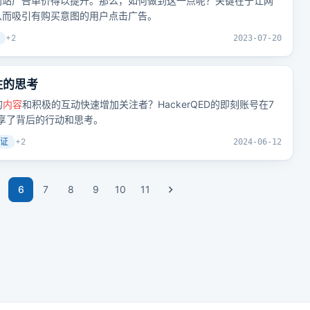
网站广告单价得以提升。那么，如何做到这一点呢？关键在于让网
从而吸引有购买意图的用户点击广告。
+
2
2023-07-20
关注的思考
的
内容
和积极的互动快速增加关注者？HackerQED的即刻账号在7
分享了背后的行动和思考。
证
+
2
2024-06-12
6
7
8
9
10
11