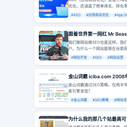
优化，还涵盖了榜单排名、转化率
获取更多用户，而不仅仅是简单
#
ASO
#
应用商店优化
#
App S
跟着世界第一网红 Mr Bea
我们做网站做SEO也是这样。我
户。为什么一个网站能够在谷歌
者，而是谷歌的用户更爱前者。
#
网站开发
#
SEO
#
网站运营
费流量。
金山词霸 iciba.com 
金山词霸通过SEO策略，仅用半年
索引擎发现？
#
金山词霸
#
SEO策略
#
网站流
为什么我的那几个站最高可以