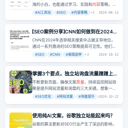
海的小白，也能通过学习、实践和
内容
策略，在
AI工具站领域取得成功。他是如何通过Reddit等
#
AI工具站
#
SEO
#
内容策略
+
2
2024-06-11
平台验证需求，再通过扎实的
内容
策略，逐步提
升网站排名和曝光的呢？这背后有哪些值得学习
的细节和技巧？
【SEO案例分享】CNN如何做到在2024年
美国选举相关搜索中霸占排名
CNN在2024年选举相关搜索中占据主导地位，
通过一系列激进的SEO策略提高可见性。他们每
天发布新的URL，包含日期以传递新鲜度信号，
#
SEO
#
CNN
#
美国选举
+
3
2024-10-22
使用LiveBlogPosting架构，每天进行40-50次
内
容
更新，并刷新时间戳，展示
内容
的时效性。高
质量
的相关图片和确保主页链接到重要
内容
也是
掌握3个要点，独立站询盘流量蹭蹭上
成功的关键因素。
涨！
不断更新页面、确保文案
质量
、持续监控网站效
果是提升网站流量和询盘的三大关键。想象一
下，如果网站
内容
总是最新的，文案既专业又原
#
SEO优化
#
网站流量
#
询盘提升
+
3
2024-10-22
创，再加上对网站表现的持续监控和优化，流量
和询盘自然会蹭蹭上涨。
使用纯AI文案，谷歌独立站能起来吗？
谷歌的算法更新对SEO行业产生了深远的影响，