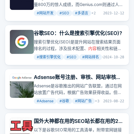
访问量1150万的 Genius.com
量800万的惊人成绩，而Genius.com则通过人工
解释歌词达到了月访问量1150万。两者的成功展
#
网站开发
#
SEO
#
多语言
+
2
2023-12-12
示了多语言站点和SEO策略的重要性，同时也让
我们思考：AI在
内容
创作领域的潜力到底有多
大？
谷歌SEO：什么是搜索引擎优化(SEO)?
搜索引擎优化(SEO)是提升网站在搜索结果页面
排名的过程，涉及技术配置、
内容
相关性和链接
流行度的优化。这不仅仅是为了提高搜索可见
#
搜索引擎优化
#
SEO
#
网站排名
+
2
2024-10-28
性，更是为了增强用户体验和页面质量。那么，
你的网站是否已经针对SEO进行了充分优化，以
在激烈的网络竞争中脱颖而出呢？
Adsense账号注册、审核、网站审核的
一点经验分享
Adsense是谷歌推出的网站广告联盟，通过在网
站放置广告代码，根据广告效果获得收益。但每
个网站的收益情况不同，通常与
内容
和流量有
#
Adsense
#
谷歌
#
网站广告
+
3
2023-08-22
关。比如秋玉米的ecpm只有0.54美元，而哥飞
的英文站ecpm最高可达10美元。不过，中文站
的ecpm普遍较低，所以海外网站更有利可图。
国外大神都在用的SEO站长都在用的22
个免费工具，小白必看！
以下是谷歌SEO常用的工具清单，附带官网链接