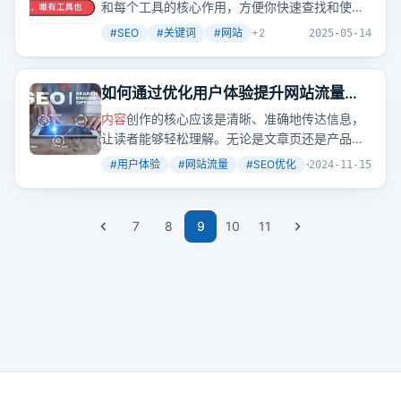
和每个工具的核心作用，方便你快速查找和使
用，建议收藏，以免以后想找，找不到！
#
SEO
#
关键词
#
网站
+
2
2025-05-14
如何通过优化用户体验提升网站流量和
询盘？
内容
创作的核心应该是清晰、准确地传达信息，
让读者能够轻松理解。无论是文章页还是产品
页，我们的目标都是让用户明白我们提供的价
#
用户体验
#
网站流量
#
SEO优化
+
2
2024-11-15
值。
7
8
9
10
11