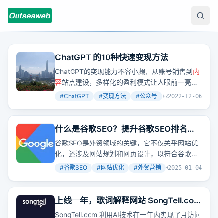
ChatGPT 的10种快速变现方法
ChatGPT的变现能力不容小觑，从账号销售到
内
容
站点建设，多样化的盈利模式让人眼前一亮。
想象一下，如果将这些方法整合起来，会创造出
#
ChatGPT
#
变现方法
#
公众号
+
4
2022-12-06
怎样的商业价值呢？
什么是谷歌SEO？提升谷歌SEO排名必
须掌握的5大要点！
谷歌SEO是外贸领域的关键，它不仅关乎网站优
化，还涉及网站规划和网页设计，以符合谷歌的
排名规则，确保网站在
内容
、结构、链接上获得
#
谷歌SEO
#
网站优化
#
外贸营销
+
2
2025-01-04
更好的搜索结果排名。
上线一年，歌词解释网站 SongTell.com
月访问量已达800万，另一个巨头是月
SongTell.com 利用AI技术在一年内实现了月访问