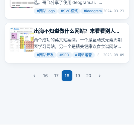
选。哥飞分享了使用ideogram.ai、
ClipDrop.co/cleanup和Vectorizer.ai三个工具，
#
网站Logo
#
SVG格式
#
ideogram.ai
+
2
2024-03-21
从生成到
优化
的完整步骤。
出海不知道做什么网站？来看看别人的
成功案例
两个成功的英文站案例，一个是互动式元素周期
表学习网站，另一个是精美健康饮食食谱网站，
它们都通过满足用户需求和搜索引擎
优化
获得可
#
网站开发
#
SEO
#
网站运营
+
3
2023-08-09
观流量和收入。
16
17
18
19
20