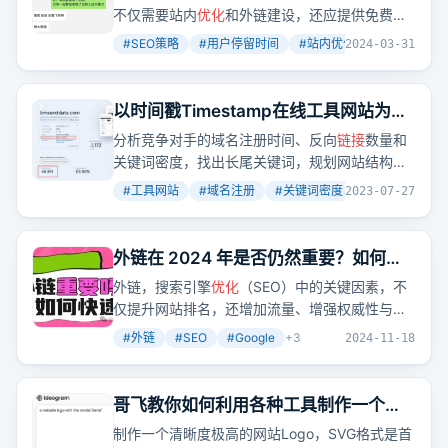
不仅需要站内
优化
和外链建设，还应提供免费试
用以吸引用户深入体验。
#
SEO策略
#
用户停留时间
#
站内优化
+
2
2024-03-31
以时间戳Timestamp在线工具网站为
例，手把手教你做一个工具网站的详细
分析竞争对手的域名注册时间、反向
链接
数量和
步骤
关键词密度，找出长尾关键词，规划网站结构和
内容，保持关键词密度，创建动态页面以吸引搜
#
工具网站
#
域名注册
#
关键词密度
+
3
2023-07-27
索引擎爬虫。
外链在 2024 年是否仍然重要？如何快
速的给手头网站上外链？
外链，搜索引擎
优化
（SEO）中的关键因素，不
仅提升网站排名，还增加流量、增强权威性与品
牌知名度。Google评估外链时，会考虑数量、质
#
外链
#
SEO
#
Google
+
3
2024-11-18
量、相关性和自然度。
哥飞教你如何利用各种工具制作一个
SVG格式的Logo
制作一个清晰度极高的网站Logo，SVG格式是首