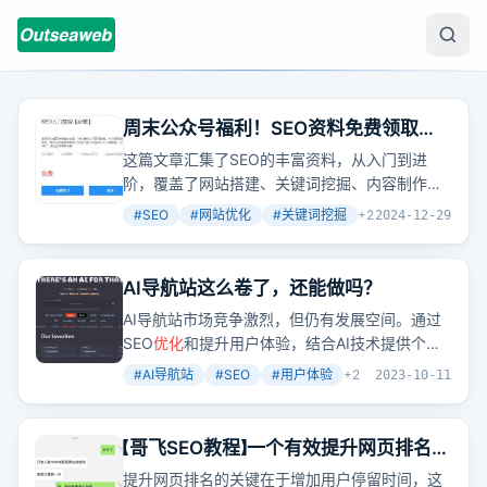
周末公众号福利！SEO资料免费领取
中，赶紧看过来！
这篇文章汇集了SEO的丰富资料，从入门到进
阶，覆盖了网站搭建、关键词挖掘、内容制作等
全方位技巧，旨在帮助学习者系统掌握SEO
优
#
SEO
#
网站优化
#
关键词挖掘
+
2
2024-12-29
化
。
AI导航站这么卷了，还能做吗？
AI导航站市场竞争激烈，但仍有发展空间。通过
SEO
优化
和提升用户体验，结合AI技术提供个性
化服务，可以吸引并留住用户。
#
AI导航站
#
SEO
#
用户体验
+
2
2023-10-11
【哥飞SEO教程】一个有效提升网页排名的
方法
提升网页排名的关键在于增加用户停留时间，这