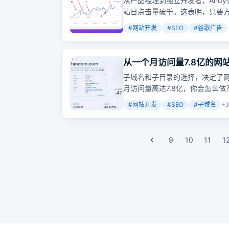
从产品经理到独立开发者，And
站日点击量破千。这表明，只要
#
网站开发
#
SEO
#
谷歌广告
从一个月访问量7.8亿的
子域名和子目录的选择，决定了网
月访问量高达7.8亿，你会怎么
流量自然就来了。
#
网站开发
#
SEO
#
子域名
+
9
10
11
1