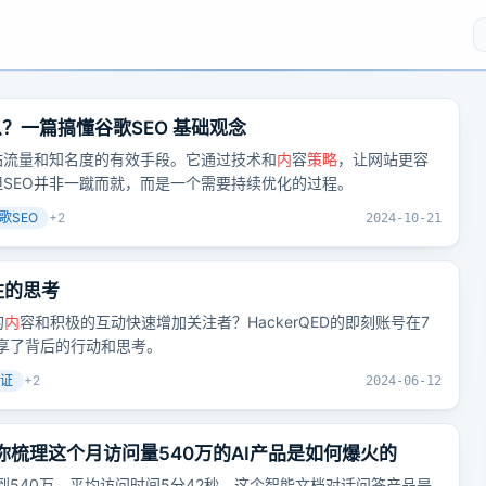
什么？一篇搞懂谷歌SEO 基础观念
站流量和知名度的有效手段。它通过技术和
内
容
策略
，让网站更容
SEO并非一蹴而就，而是一个需要持续优化的过程。
歌SEO
+
2
2024-10-21
关注的思考
的
内
容和积极的互动快速增加关注者？HackerQED的即刻账号在7
分享了背后的行动和思考。
证
+
2
2024-06-12
查，帮你梳理这个月访问量540万的AI产品是如何爆火的
经达到540万，平均访问时间5分42秒。这个智能文档对话问答产品是