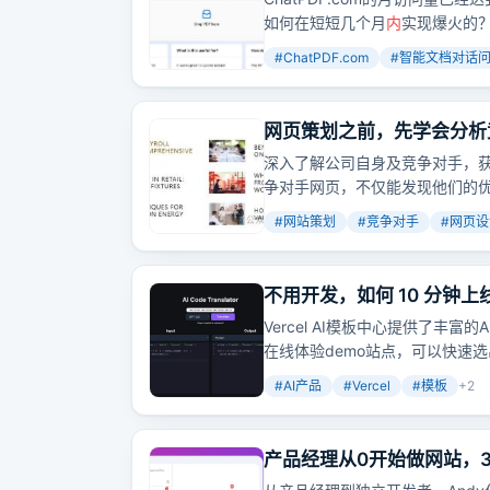
如何在短短几个月
内
实现爆火的
#
ChatPDF.com
#
智能文档对话
网页策划之前，先学会分析
深入了解公司自身及竞争对手，
争对手网页，不仅能发现他们的
势。
#
网站策划
#
竞争对手
#
网页设
不用开发，如何 10 分钟上线
Vercel AI模板中心提供了丰富
在线体验demo站点，可以快速选出
署的。
#
AI产品
#
Vercel
#
模板
+
2
产品经理从0开始做网站，