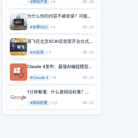
#
网站开发
+
4
05-24
为什么你的内容不被收录？可能是
内部链接没做好！3分钟学会正确
#
谷歌SEO
+
4
方法
05-23
哥飞在北京SCAI实验室开业仪式上
的讲话
#
AI出海
+
5
05-23
Claude 4发布：最强AI编程模型
+最强AI Agent基建！
#
Claude 4
+
6
05-23
1分钟看懂：什么是网站权重？
2025年谷歌最新网站权重提高指
#
网站权重
+
22
南（原创不易）
05-22