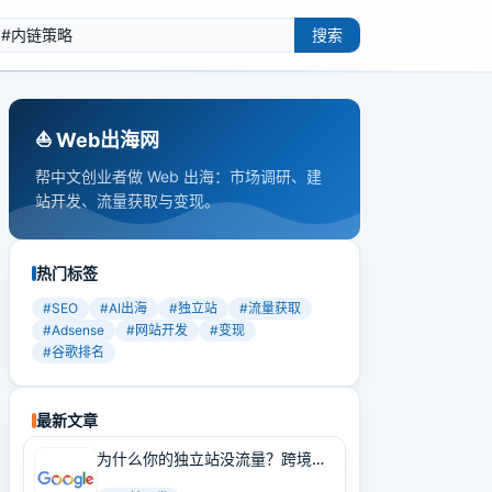
搜索
⛵️ Web出海网
帮中文创业者做 Web 出海：市场调研、建
站开发、流量获取与变现。
热门标签
#
SEO
#
AI出海
#
独立站
#
流量获取
#
Adsense
#
网站开发
#
变现
#
谷歌排名
最新文章
为什么你的独立站没流量？跨境卖
家必学的Google SEO实战技巧！