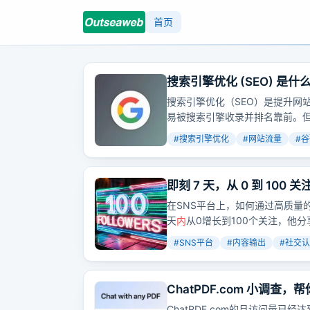
首页
搜索引擎优化 (SEO) 是
搜索引擎优化（SEO）是提升网
易被搜索引擎收录并排名靠前。但
#
搜索引擎优化
#
网站流量
#
谷
即刻 7 天，从 0 到 100 
在SNS平台上，如何通过高质量
天
内
从0增长到100个关注，他
#
SNS平台
#
内容输出
#
社交认
ChatPDF.com 小调
ChatPDF.com的月访问量已