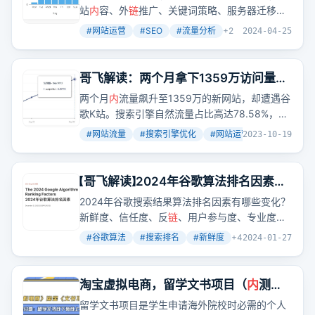
站
内
容、外
链
推广、关键词策略、服务器迁移和
功能升级，实现了天天进账。他的经历告诉我
#
网站运营
#
SEO
#
流量分析
+
2
2024-04-25
们，即使在冷启动的情况下，通过不断学习和实
践，也能在短时间
内
获得收益。
哥飞解读：两个月拿下1359万访问量的
新网站为什么会被谷歌给K了？
两个月
内
流量飙升至1359万的新网站，却遭遇谷
歌K站。搜索引擎自然流量占比高达78.58%，直
接访问占20%，外
链
流量微乎其微。
#
网站流量
#
搜索引擎优化
#
网站运营
+
2
2023-10-19
【哥飞解读】2024年谷歌算法排名因素变
化
2024年谷歌搜索结果算法排名因素有哪些变化？
新鲜度、信任度、反
链
、用户参与度、专业度、
移动优先、持续发布和标题关键词，这些因素如
#
谷歌算法
#
搜索排名
#
新鲜度
+
4
2024-01-27
何影响你的网站排名？
淘宝虚拟电商，留学文书项目（
内
测
中）
留学文书项目是学生申请海外院校时必需的个人