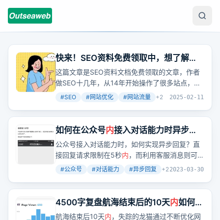
快来！SEO资料免费领取中，想了解
SEO站长们，赶紧看过来！
这篇文章是SEO资料文档免费领取的文章，作者
做SEO十几年，从14年开始操作了很多站点，现
在带领团队做全网推广。作者认为SEO很有魅
#
SEO
#
网站优化
#
网站流量
+
2
2025-02-11
力，一个SEO要懂行业数据分析、用户体验数据
分析、网站定位、网站搭建、
内
容制作技巧、
内
链
系统优化、外
链
资源累计以及操作发布技巧、
如何在公众号
内
接入对话能力时异步回
网站运营、网站建设、网站营销推广思路策划、
复给用户
公众号接入对话能力时，如何实现异步回复？直
产品成交率提升、数据分析、体验度提升要点、
接回复请求限制在5秒
内
，而利用客服消息则可
SEO团队管理运营等。作者还提供了SEO视频资
在48小时
内
多次回复，支持发送小程序
链
接，但
料、教程、文档、交流群等，都是免费赠送。
#
公众号
#
对话能力
#
异步回复
+
2
2023-03-30
需注意文字长度限制和用户等待体验。
4500字复盘航海结束后的10天
内
如何做
到天天进账
航海结束后10天
内
，失踪的龙猫通过不断优化网