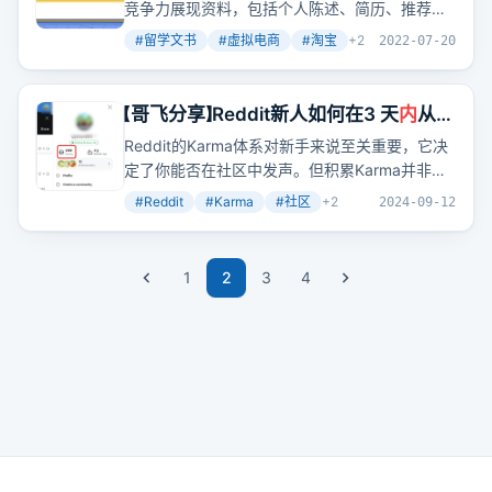
竞争力展现资料，包括个人陈述、简历、推荐信
等。由于学生普遍缺乏独立制作能力，专业机构
#
留学文书
#
虚拟电商
#
淘宝
+
2
2022-07-20
服务昂贵，我们的服务旨在填补市场空缺，提供
高性价比的文书服务。我们的服务价格远低于市
场价，同时确保店主获得较高利润分成。
【哥飞分享】Reddit新人如何在3 天
内
从负
数到 300+ Karma
Reddit的Karma体系对新手来说至关重要，它决
定了你能否在社区中发声。但积累Karma并非易
事，直到发现在'鹦鹉板块'发帖能快速提升
#
Reddit
#
Karma
#
社区
+
2
2024-09-12
Karma。
1
2
3
4