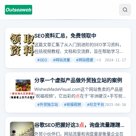
SEO资料汇总，免费领取中
这篇文章汇集了从入门到进阶的SEO学习资料，
包括视频教程、文档和交流群，旨在帮助学习者
系统掌握SEO技能，提升网站流量。
#
SEO
#
网站流量
#
网站搭建
+
3
2024-11-17
分享一个虚拟产品做外贸独立站的案例
WishesMadeVisual.com这个网站售卖的产品是
“祝福视频”，它出彩的
点
在于“非洲硬汉+手写祝
福牌”这个极具视觉冲击力和传播性的创意包装。
#
外贸独立站
#
祝福视频
#
社交平台
+
4
2025-04-16
网站靠社交引流，流量不大但转化率高，价格区
间设置得很聪明，还做了产品延伸，强化了可定
制化体验和复购率。网站的TikTok账号拥有54.9
谷歌SEO把握好这3
点
，询盘流量蹭蹭上
万粉丝、2100万
点
赞，已经可以稳定带货。网站
涨！
外贸小伙伴们，网站流量和询盘量是衡量企业在
有在Google和TikTok上做广告投放，但广告并不