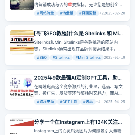
线营销成功与否的
重
要指标。无论您是初创企业
是主要的获客手段，核心还是靠自然内容刷屏
还是成熟企业，肯定都希望自己的网站能够吸引
+社交口碑传播。这种商业模式本质上是内容包
#
网站流量
#
询盘量
#
页面更新
+
2
2025-02-20
更多的潜在客户，从而实现业务增长。那么，如
装+中介运营，比较适合有短视频剪辑经验、海
何才能让网站流量持续增长、询盘量不断攀升
外社交账号运营经验、能组建或对接“演员资
呢？其实，只需做到以下三
点
，你的网站流量和
源”、不介意做
【哥飞SEO教程】什么是 Sitelinks 和 Mini
重
复单一操作的人。
询盘量就会蹭蹭上涨！
Sitelinks？如何让自己网站出现
Sitelinks和Mini Sitelinks是谷歌挑选的网站内
Sitelinks？
链，Sitelinks通常出现在品牌词搜索结果中，且
只有第一名会出现，Mini Sitelinks则只显示一
#
SEO
#
Sitelinks
#
Mini Sitelinks
+
5
2025-01-19
行。成为品牌词后，搜索结果第一屏会被网站霸
屏，且别人很难抢走排名。要让网站出现
Sitelinks，可通过设置全站导航条、增加页面内
2025年9款最强AI定制GPT工具，助力
链和外链等方式辅助谷歌识别
重
要网页。
你的独立站更上一层楼！
在跨境电商这个竞争激烈的行业里，选品、写文
案、投广告、发货等环节都耗时又耗力，而AI的
出现彻底改变了游戏规则。定制版的GPT正成为
#
跨境电商
#
GPT工具
#
选品
+
4
2025-04-25
越来越多卖家提效增收的秘密武器。本文为你精
挑细选出9款最适合做独立站和跨境电商的定制
GPT工具，覆盖从选品、命名、定价到营销的各
分享一个在Instagram上有134K关注的
个环节，真正帮助你省时间、提转化、卖得更
心灵鸡汤账号，顺便请大家喝一些鸡汤
Instagram上的心灵鸡汤图片为何能吸引大量粉
好。