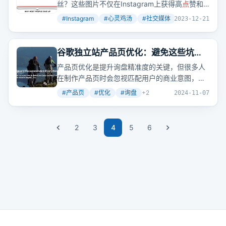
丝？这些图片不仅在Instagram上获得高
点
赞和
回复，还启示我们产品内容的
重
复利用和社交媒
#
Instagram
#
心灵鸡汤
#
社交媒体
+
2
2023-12-21
体账号的建立对提升信任度和用户粘性的
重
要
性。
谷歌独立站产品页优化：避免这些坑，
让询盘滚滚来！
产品页优化是提升询盘精准度的关键，但很多人
在制作产品页时会忽视匹配用户的商业意图，导
致内容与用户需求不匹配，影响转化。
#
产品页
#
优化
#
询盘
+
2
2024-11-07
2
3
4
5
6