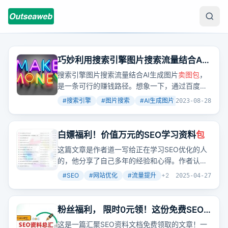
巧妙利用搜索引擎图片搜索流量结合AI
生成图片
卖图包
赚钱
搜索引擎图片搜索流量结合AI生成图片
卖图包
，
是一条可行的赚钱路径。想象一下，通过百度图
片搜索找到图片，然后通过众图网等平台售卖，
#
搜索引擎
#
图片搜索
#
AI生成图片
+
2
2023-08-28
就能实现月入数万。
白嫖福利！价值万元的SEO学习资料
包
这篇文章是作者道一写给正在学习SEO优化的人
的，他分享了自己多年的经验和心得。作者认
为，SEO是一个非常有魅力的领域，需要掌握很
#
SEO
#
网站优化
#
流量提升
+
2
2025-04-27
多技能，
包
括行业数据分析、用户体验数据分
析、网站搭建、内容制作、内链优化、外链发
布、网站运营、网站营销推广、产品成交率提
粉丝福利， 限时0元领！这份免费SEO
升、数据分析、体验度提升要点、SEO团队管理
资料
包
比99%的网上资料有用
这是一篇汇聚SEO资料文档免费领取的文章！一
运营等。作者还提供了一些免费的SEO学习资