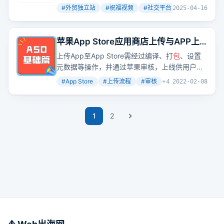
福牌”这个极具视觉冲击力和传播性的创意
包
装。
#
外贸独立站
#
祝福视频
#
社交平台
+
4
2025-04-16
网站靠社交引流，流量不大但转化率高，价格区
间设置得很聪明，还做了产品延伸，强化了可定
制化体验和复购率。网站的TikTok账号拥有54.9
苹果App Store应用商店上传与APP上
万粉丝、2100万点赞，已经可以稳定带货。网站
传流程必看（基础篇）
上传App至App Store需经过编译、打
包
、设置
有在Google和TikTok上做广告投放，但广告并不
元数据等操作，并通过苹果审核，上线供用户下
是主要的获客手段，核心还是靠自然内容刷屏
载。元数据优化是ASO的关键环节，通常由渠
+社交口碑传播。这种商业模式本质上是内容
包
#
App Store
#
上传流程
#
审核
+
4
2022-02-08
道、推广、运营人员提供。
装+中介运营，比较适合有短视频剪辑经验、海
外社交账号运营经验、能组建或对接“演员资
源”、不介意做重复单一操作的人。
1
2