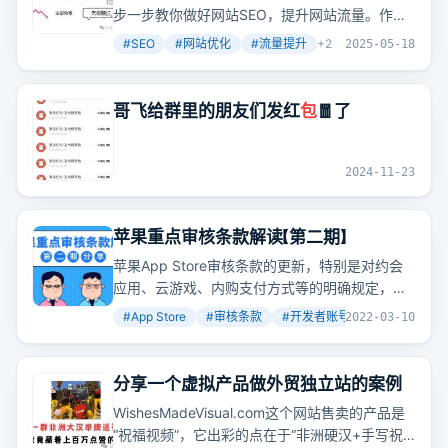
步一步教你做好网站SEO，提升网站流量。作者
料，
包
括视频教程、文档、交流群等，希望能够
做seo十几年了，发现SEO其实很有魅力。一个
帮助读者更好地学习和掌握SEO技术。
#
SEO
#
网站优化
#
流量提升
+
2
2025-05-18
SEO要懂行业数据分析、用户体验数据分析、网
站（产品）定位、网站搭建、原创伪原创内容制
作技巧、內链系统优化建立、外链资源累计以及
哥飞给群里的朋友们发红
包
🧧了
操作发布技巧、网站运营、网站建设、网站营销
推广思路策划、产品成交率提升、数据分析、体
验度提升要点、SEO团队管理运营等。作者还提
2024-11-23
供了很多免费的SEO视频资料、教程、文档和交
流群，
包
括SEO入门教程、谷歌SEO教程、SEO
进阶教程、SEO排名规则教程、SEO实操教程、
苹果重点审核条款解读【第二期】
网站关键词挖掘技巧、网站搭建教程、
苹果App Store审核条款的更新，特别是对约会
wordpress建站教程、织梦建站教程、百度SEO
应用、云游戏、内购支付方式等的明确规定，以
文档、谷歌SEO文档、谷歌SEO竞争对手分析文
及开发者账号分类和审核流程的详细解读，为开
#
App Store
#
审核条款
#
开发者账号
+
4
2022-03-10
档等。
发者提供了上架应用时必须注意的关键信息。
分享一个虚拟产品做外贸独立站的案例
WishesMadeVisual.com这个网站售卖的产品是
“祝福视频”，它出彩的点在于“非洲硬汉+手写祝