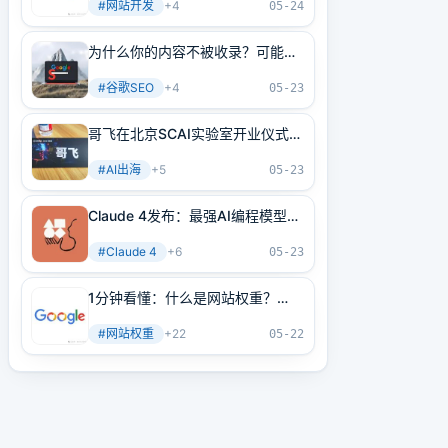
#
网站开发
+
4
05-24
为什么你的内容不被收录？可能是
内部链接没做好！3分钟学会正确
#
谷歌SEO
+
4
方法
05-23
哥飞在北京SCAI实验室开业仪式上
的讲话
#
AI出海
+
5
05-23
Claude 4发布：最强AI编程模型
+最强AI Agent基建！
#
Claude 4
+
6
05-23
1分钟看懂：什么是网站权重？
2025年谷歌最新网站权重提高指
#
网站权重
+
22
南（原创不易）
05-22