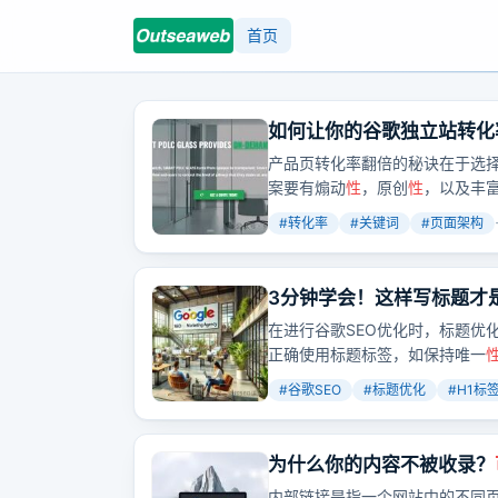
首页
如何让你的谷歌独立站转化
产品页转化率翻倍的秘诀在于选
案要有煽动
性
，原创
性
，以及丰
#
转化率
#
关键词
#
页面架构
3分钟学会！这样写标题才
在进行谷歌SEO优化时，标题优
正确使用标题标签，如保持唯一
验。同时，要避免常见错误，如重
#
谷歌SEO
#
标题优化
#
H1标
短、使用非描述
性
标题、过度优
业和跨境电商提升网站流量和用
为什么你的内容不被收录？
内部链接是指一个网站中的不同页