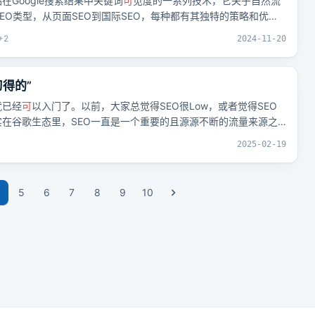
在Google搜索结果中关键词
可
见度的一系列技术，它关乎自然流
EO类型，从页面SEO到国际SEO，每种都有其独特的策略和优
面上获得更好的排名。
+
2
2024-11-20
习得的”
就已经
可
以入门了。以前，大家总觉得SEO很Low，或者觉得SEO
在谷歌生态里，SEO一直是一个重要的且源源不断的流量来源之
be等大公司，也都养着一帮SEO高手，他们从谷歌里通过SEO获取到
2025-02-19
，现在AI来了，情况有点不太一样了，因为很多老需求加上AI就变
的需求出现。每一个新需求，参与竞争的网页都很少。也就是说，
只跟很少人竞争，或者压根没人跟你竞争。
5
6
7
8
9
10