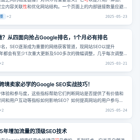
建立内容关联
性
和优化网站结构。一个页面上的内部链接数量应避
量、聚焦重要页面。内部链接的锚文本应具体准确、避免过度优
重
+
2
2025-05-23
语言，并考虑用户和搜
索引
擎的需求。
做？从四面向抢占Google排名，1个月必有排名
名，SEO逐渐成为重要的网络获客管道，现网站SEO以提升
算法每年都会有至少1次重大更新及500多次的微幅调整，几乎每次调整
P的关键字排名，甚至牵动SEO优化策略与趋势。不过Google算法更新
+
2
2025-03-21
将能数位行销的合作伙伴掌握先机，我们依照往年惯例，邀请连老
，与各位企业先进一起窥探搜寻趋势与定制因应策略。
境卖家必学的Google SEO实战技巧！
户体验和参与度，这些指标帮助它们判断网站是否提供了有价值和
间和用户互动等指标如何影响SEO？如何提高网站的用户参与
站内容的
可
读
性
？
+
2
2025-05-24
2025年增加流量的顶级SEO技术