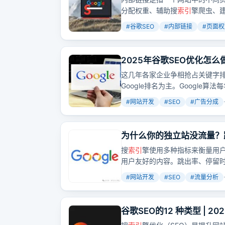
分配权重、辅助搜
索引
擎爬虫、
免过度，应保持相关
性
、限制数
#
谷歌SEO
#
内部链接
#
页面权
化、多样化和自然、使用描述
性
2025年谷歌SEO优化怎么
这几年各家企业争相抢占关键字排
Google排名为主。Google
都会影响网站在Google SER
#
网站开发
#
SEO
#
广告分成
的方向是有迹
可
循的，为了协助
师分享「2024搜寻行销攻略」
为什么你的独立站没流量？跨
搜
索引
擎使用多种指标来衡量用
用户友好的内容。跳出率、停留时
度？哪些工具和技术
可
以提高网
#
网站开发
#
SEO
#
流量分析
谷歌SEO的12 种类型 | 