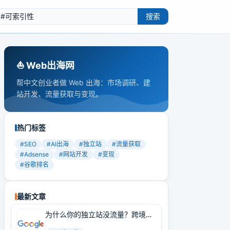
搜索
⛵️ Web出海网
帮中文创业者做 Web 出海：市场调研、建
站开发、流量获取与变现。
热门标签
#
SEO
#
AI出海
#
独立站
#
流量获取
#
Adsense
#
网站开发
#
变现
#
谷歌排名
最新文章
为什么你的独立站没流量？跨境卖
家必学的Google SEO实战技巧！