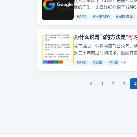
搜
索引
擎优化（SEO）是提升网站
量的产生。文章详细介绍了12种S
势，帮助网站在搜
索引
擎结果页
#
SEO
#
谷歌SEO
#
网站流量
为什么说哥飞的方法是“
可
关于SEO，你看完哥飞公众号，
是二十年前过时的技术。然而其实
一。大家熟知的Canva、Ado
#
SEO
#
流量
#
谷歌
+
2
了大量的免费且长期的流量。不过
成了新需求，同时又有很多全新
只要我们上站够快，就
可
以做到
1
2
3
4