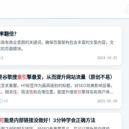
率翻倍？
择具有商业意图的关键词，确保页面架构包含丰富的文案内容，文
富的页面模块。
+
2
2024-10-25
是谷歌搜
索引
擎最爱，从而提升网站流量（原创不易）
化至关重要。H1标签作为最高级别的标题，对SEO效果影响显著。
性
、相关
性
、简洁
性
和合理位置，能提升搜
索引
擎排名和用户体
复使用H1标签、缺乏结构化层次、未包含关键词、标题过长或过
签
+
2
2025-05-20
化和忽视用户体验等。优化标题是谷歌SEO的关键环节，对出海企
户体验至关重要。
可
能是内部链接没做好！3分钟学会正确方法
面之间的相互链接，对SEO有重要意义。它
可
以提升用户体验、