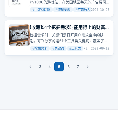
1490万的访问量
PV1000的游戏站，在美国地区每天的广告费可
达10美元。想象一下，如果流量达到150K PV，
#
小游戏网站
#
流量变现
#
广告收入
+
2
2024-10-28
那日收入将高达1500美元。但实际收入会因流量
来源不同而有所差异，平均下来每天也有750美
元。
【收藏】51个挖掘需求时能用得上的财富
密码关键词哥飞免费赠送给大家
挖掘需求时，关键词是打开用户需求宝库的钥
匙。哥飞分享的这51个工具类关键词，覆盖了翻
译、生成、转换等多个领域，每个词背后都隐藏
#
挖掘需求
#
关键词
#
工具类
+
2
2023-09-12
着巨大的用户需求。
3
4
5
6
7