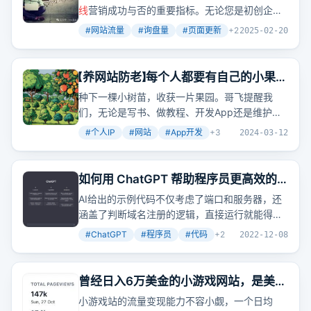
线
营销成功与否的重要指标。无论您是初创企业
还是成熟企业，肯定都希望自己的网站能够吸引
#
网站流量
#
询盘量
#
页面更新
+
2
2025-02-20
更多的潜在客户，从而实现业务增长。那么，如
何才能让网站流量持续增长、询盘量不断攀升
呢？其实，只需做到以下三点，你的网站流量和
【养网站防老】每个人都要有自己的小果
询盘量就会蹭蹭上涨！
园，今天请为你的果园种下第一棵小树
种下一棵小树苗，收获一片果园。哥飞提醒我
苗吧
们，无论是写书、做教程、开发App还是维护个
人IP，都是在为自己的未来种下希望。
#
个人IP
#
网站
#
App开发
+
3
2024-03-12
如何用 ChatGPT 帮助程序员更高效的
写出更好的代码？
AI给出的示例代码不仅考虑了端口和服务器，还
涵盖了判断域名注册的逻辑，直接运行就能得到
结果。这不禁让人惊叹，曾经需要大量搜索和资
#
ChatGPT
#
程序员
#
代码
+
2
2022-12-08
料查阅才能解决的问题，现在通过AI一问便知。
曾经日入6万美金的小游戏网站，是美国
一代人的回忆，2024年依然还有每月
小游戏站的流量变现能力不容小觑，一个日均