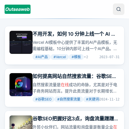
不用开发，如何 10 分钟上线一个 AI 产
品
Vercel AI模板中心提供了丰富的AI产品模板，无
需编程基础，10分钟内即可上线一个AI产品。通
过
在线
体验demo站点，可以快速选出所需的AI产
#
AI产品
#
Vercel
#
模板
+
2
2023-07-31
品。例如，AI代码转换器就是利用Vercel模板快
速部署的。
如何提高网站自然搜索流量：谷歌SEO
成功指南
自然搜索流量是
在线
成功的命脉，尤其是对于电
子商务网站而言。提升此类流量对于长期增长和
知名度至关重要。本指南将为您提供简单或有效
#
谷歌SEO
#
自然搜索流量
#
关键词研究
+
2
2024-11-12
的策略，以增加自然搜索流量并吸引更多访问者
访问您的网站。
谷歌SEO把握好这3点，询盘流量蹭蹭上
涨！
外贸小伙伴们，网站流量和询盘量是衡量企业
在