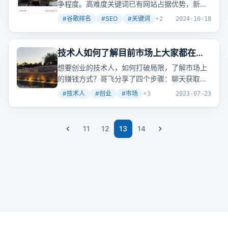
争程度。高难度关键词已有网站占据优势，新站
要超越需内容、体验和权重全面超越。而新词则
#
谷歌排名
#
SEO
#
关键词
+
2
2024-10-18
因竞争少，易获排名。
技术人如何了解目前市场上大家都在怎
么赚钱？
想要创业的技术人，如何打破局限，了解市场上
的赚钱方式？哥飞分享了四个步骤：聊天获取信
息、刷广告观察市场、做统计分析产品、深入交
#
技术人
#
创业
#
市场
+
3
2023-07-23
流验证市场。这些方法帮助技术人打开视野，找
到适合自己的创业方向。
11
12
13
14