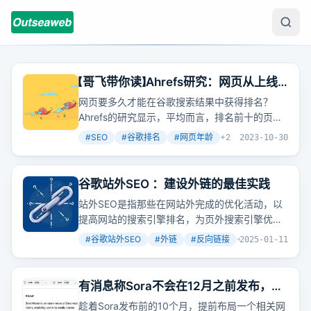
【哥飞带你读】Ahrefs研究：网页从上线
开始算起拿到排名需要多久时间
网页要多久才能在谷歌搜索结果中获得排名？
Ahrefs的研究显示，平均而言，排名前十的页面
有超过两年的历史，而排名第一的页面平均接近
#
SEO
#
谷歌排名
#
网页年龄
+
2
2023-10-30
三年。这是否意味着新网站就没有机会了呢？其
实，专注于新出现的关键词，优化难度会更低，
新词最快一周就能拿到排名，两周能进首页。
谷歌站外SEO ：建设外链的最佳实践
站外SEO是指那些在网站外完成的优化活动，以
提高网站的搜索引擎排名，为页外搜索引擎优化
建立反向链接、鼓励品牌搜索以及增加社交媒体
#
谷歌站外SEO
#
外链
#
反向链接
+
5
2025-01-11
上的参与度和分享。反向链接意味着其他网站对
你投信任票，当你获得越多的反向链接，意味着
你的内容受到越多人的信任，网站排名自然将受
有消息称Sora不会在12月之前发布，所
到积极影响。
以我们还有10个月的准备时间，赶紧上
趁着Sora发布前的10个月，提前布局一个相关网