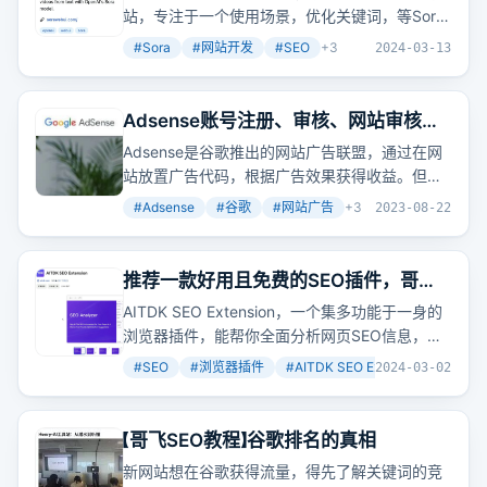
个Sora相关的网站吧
站，专注于一个使用场景，优化关键词，等Sora
发布时就能收获成果。
#
Sora
#
网站开发
#
SEO
+
3
2024-03-13
Adsense账号注册、审核、网站审核的
一点经验分享
Adsense是谷歌推出的网站广告联盟，通过在网
站放置广告代码，根据广告效果获得收益。但每
个网站的收益情况不同，通常与内容和流量有
#
Adsense
#
谷歌
#
网站广告
+
3
2023-08-22
关。比如秋玉米的ecpm只有0.54美元，而哥飞
的英文站ecpm最高可达10美元。不过，中文站
的ecpm普遍较低，所以海外网站更有利可图。
推荐一款好用且免费的SEO插件，哥飞
天天都在用
AITDK SEO Extension，一个集多功能于一身的
浏览器插件，能帮你全面分析网页SEO信息，从
标题、描述到图片标签，再到流量概览，一应俱
#
SEO
#
浏览器插件
#
AITDK SEO Extension
+
3
2024-03-02
全。想象一下，一个插件就能让你掌握网页的
SEO全貌，是不是很酷？
【哥飞SEO教程】谷歌排名的真相
新网站想在谷歌获得流量，得先了解关键词的竞