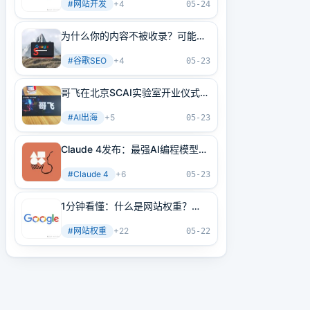
#
网站开发
+
4
05-24
为什么你的内容不被收录？可能是
内部链接没做好！3分钟学会正确
#
谷歌SEO
+
4
方法
05-23
哥飞在北京SCAI实验室开业仪式上
的讲话
#
AI出海
+
5
05-23
Claude 4发布：最强AI编程模型
+最强AI Agent基建！
#
Claude 4
+
6
05-23
1分钟看懂：什么是网站权重？
2025年谷歌最新网站权重提高指
#
网站权重
+
22
南（原创不易）
05-22