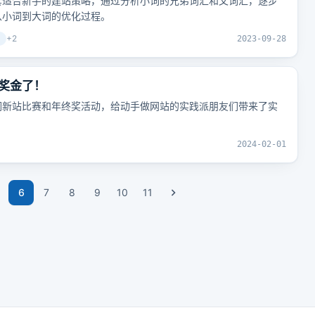
套适合新手的建站策略，通过分析小词的兄弟词汇和父词汇，逐步
从小词到大词的优化过程。
+
2
2023-09-28
奖金了！
词新站比赛和年终奖活动，给动手做网站的实践派朋友们带来了实
2024-02-01
6
7
8
9
10
11