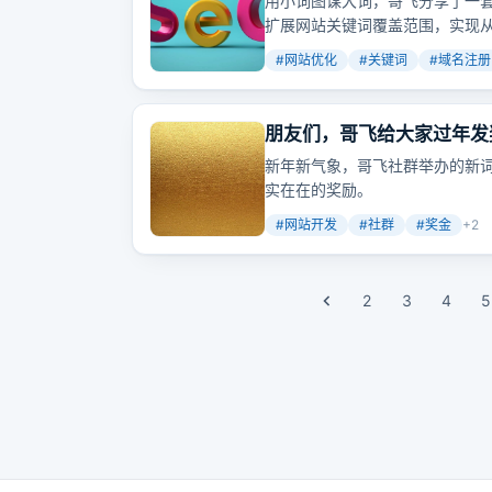
用小词图谋大词，哥飞分享了一
扩展网站关键词覆盖范围，实现
#
网站优化
#
关键词
#
域名注册
朋友们，哥飞给大家过年发
新年新气象，哥飞社群举办的新
实在在的奖励。
#
网站开发
#
社群
#
奖金
+
2
2
3
4
5