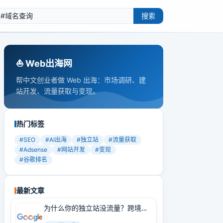
搜索
⛵️ Web出海网
帮中文创业者做 Web 出海：市场调研、建
站开发、流量获取与变现。
热门标签
#
SEO
#
AI出海
#
独立站
#
流量获取
#
Adsense
#
网站开发
#
变现
#
谷歌排名
最新文章
为什么你的独立站没流量？跨境卖
家必学的Google SEO实战技巧！