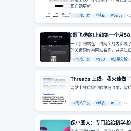
现自动更新。
#
网站开发
#
域名
#
Vercel
+
2
【哥飞观察】上线第一个月5
一个新网站在上线两个月内实现了
的关键词作为网站名称，并通过
#
网站开发
#
SEO
#
流量分析
Threads 上线，我火
网站上线后被谷歌快速收录，背
#
网站开发
#
域名
#
SEO
+
2
保小图大：专门给给初学者