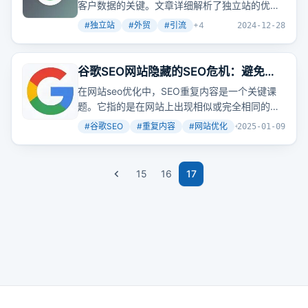
客户数据的关键。文章详细解析了独立站的优
势、搭建方式及成本，以及多渠道推广策略，旨
#
独立站
#
外贸
#
引流
+
4
2024-12-28
在帮助企业精准触达目标用户，提升品牌曝光度
和转化率。那么，你的企业是否已经拥有自己的
独立站了呢？
谷歌SEO网站隐藏的SEO危机：避免重
复内容带来的10大常见错误
在网站seo优化中，SEO重复内容是一个关键课
题。它指的是在网站上出现相似或完全相同的文
字、资讯、或内容，可能会影响到网站在搜索引
#
谷歌SEO
#
重复内容
#
网站优化
+
2
2025-01-09
擎中的排名及可见度。本文将深入探讨什么是
SEO重复内容，以及它对网站的影响，并提供一
些识别、处理和避免这个问题的方法，帮助提升
15
16
17
网站品质、流量和排名。