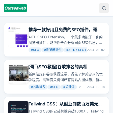
推荐一款好用且免费的SEO插件，哥飞
天天都在用
AITDK SEO Extension，一个集多功能于一身的
浏览器插件，能帮你全面分析网页SEO信息，从
标题、描述到图片标签，再到流量概览，一应俱
#
SEO
#
浏览器插件
#
AITDK SEO Extension
+
3
2024-03-02
全。想象一下，一个插件就能让你掌握网页的
SEO全貌，是不是很酷？
【哥飞SEO教程】谷歌排名的真相
新网站想在谷歌获得流量，得先了解关键词的竞
争程度。高难度关键词已有网站占据优势，新站
要超越需内容、体验和权重全面超越。而新词则
#
谷歌排名
#
SEO
#
关键词
+
2
2024-10-18
因竞争少，易获排名。
Tailwind CSS：从副业到数百万美元的
业务
Tailwind CSS的安装总数突破1000万，Tailwind