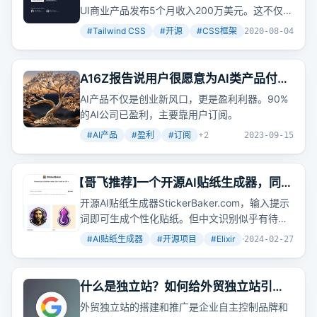
UI商业产品发布5个月收入200万美元。这不仅是
一个关于从副业到数百万美元业务的故事，更是
#
Tailwind CSS
#
开源
#
CSS框架
+
2
2020-08-04
一个关于如何通过不断迭代和社区反馈，将一个
简单的CSS框架转变为广泛采用的工具的历程。
A16Z报告说用户很愿意为AI类产品付
费，名单里90%的公司已经实现盈利，
AI产品不仅是创业新风口，更是盈利利器。90%
几乎所有盈利公司的盈利都来自于用户
的AI公司已盈利，主要靠用户订阅。
订阅贡献
#
AI产品
#
盈利
#
订阅
+
2
2023-09-15
【哥飞推荐】一个开源AI贴纸生成器，同时
也是
开源AI贴纸生成器StickerBaker.com，输入提示
词即可生成个性化贴纸。但中文识别似乎有待改
进，部署需Elixir语言基础。
#
AI贴纸生成器
#
开源项目
#
Elixir
+
3
2024-02-27
什么是独立站？如何给外贸独立站引流
推广？
外贸独立站的搭建和推广是企业自主控制品牌和