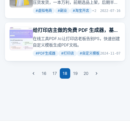
压货发货，一本万利，前期选品上架，后期半自
动赚钱。比如抖音全套教程，售价27.9元，月销
#
虚拟电商
#
副业
#
淘宝开店
+
2
2022-07-16
1000多件，一款产品最少月赚27000元，可重复
销售给无数人，无需进货。
给打印店主做的免费 PDF 生成器，基于
自定义模版，快速制作可用于打印的
在线工具PDF.tc让打印店老板告别PS，快速创建
PDF 文档
自定义模板生成PDF文档。
#
PDF生成器
#
打印店
#
自定义模板
+
2
2024-11-07
16
17
18
19
20