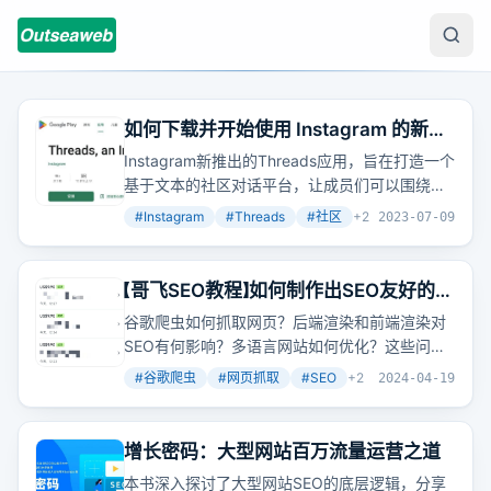
如何下载并开始使用 Instagram 的新应
用 Threads
Instagram新推出的Threads应用，旨在打造一个
基于文本的社区对话平台，让成员们可以围绕各
种话题展开讨论。想知道如何下载并开始使用这
#
Instagram
#
Threads
#
社区
+
2
2023-07-09
款应用吗？
【哥飞SEO教程】如何制作出SEO友好的网
页？先从学习谷歌是如何理解我们网页
谷歌爬虫如何抓取网页？后端渲染和前端渲染对
开始
SEO有何影响？多语言网站如何优化？这些问题
的答案，都藏在谷歌对网页的理解和处理方式
#
谷歌爬虫
#
网页抓取
#
SEO
+
2
2024-04-19
里。
增长密码：大型网站百万流量运营之道
本书深入探讨了大型网站SEO的底层逻辑，分享