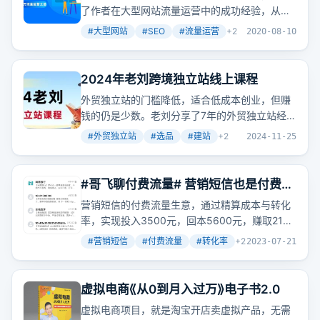
了作者在大型网站流量运营中的成功经验，从搜
索引擎的本质到系统能力、协作能力，再到创新
#
大型网站
#
SEO
#
流量运营
+
2
2020-08-10
能力、边界能力、预测能力及SEO价值观，为
SEO从业者提供了系统性的指导和实战案例分
析。
2024年老刘跨境独立站线上课程
外贸独立站的门槛降低，适合低成本创业，但赚
钱的仍是少数。老刘分享了7年的外贸独立站经
验，从选品到建站再到推广，提供了一套完整的
#
外贸独立站
#
选品
#
建站
+
2
2024-11-25
解决方案。他强调，外贸独立站并不烧钱，新手
可以从代发模式开始，利用谷歌SEO、
Facebook广告等免费或低成本的引流方式。一
#哥飞聊付费流量# 营销短信也是付费流
个人也能做外贸独立站，不需要懂代码。老刘的
量生意
营销短信的付费流量生意，通过精算成本与转化
课程涵盖了选品、建站、推广的全方位知识，适
率，实现投入3500元，回本5600元，赚取2100
合外贸新手和老司机。
元的盈利模式。
#
营销短信
#
付费流量
#
转化率
+
2
2023-07-21
虚拟电商《从0到月入过万》电子书2.0
虚拟电商项目，就是淘宝开店卖虚拟产品，无需