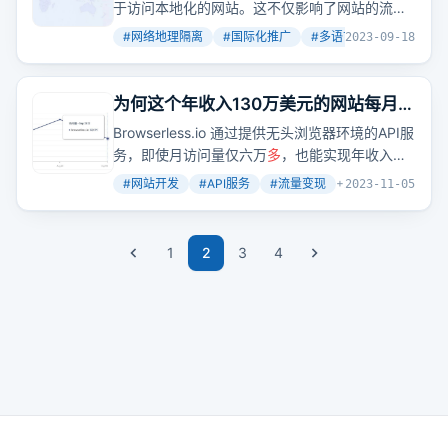
哥飞告诉你答案
于访问本地化的网站。这不仅影响了网站的流量
分布，也为国际化推广提供了策略方向。
#
网络地理隔离
#
国际化推广
#
多语言处理
+
2
2023-09-18
为何这个年收入130万美元的网站每月只
有六万
多
访问量？
Browserless.io 通过提供无头浏览器环境的API服
务，即使月访问量仅六万
多
，也能实现年收入
130万美元。这种模式展示了小流量网站通过API
#
网站开发
#
API服务
#
流量变现
+
2
2023-11-05
调用和特定服务实现高盈利的可能性。
1
2
3
4