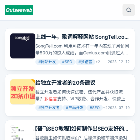
上线一年，歌词解释网站 SongTell.com
月访问量已达800万，另一个巨头是月
SongTell.com 利用AI技术在一年内实现了月访问
访问量1150万的 Genius.com
量800万的惊人成绩，而Genius.com则通过人工
解释歌词达到了月访问量1150万。两者的成功展
#
网站开发
#
SEO
#
多语言
+
2
2023-12-12
示了
多语言
站点和SEO策略的重要性，同时也让
我们思考：AI在内容创作领域的潜力到底有
多
大？
给独立开发者的20条建议
独立开发者如何快速试错、迭代产品并获取流
量？
多语言
支持、VIP收费、合作开发、快速上
线、技术与推广并重、围绕关键词建站、利用免
#
独立开发者
#
产品开发
#
SEO
+
2
2023-07-19
费流量、及时投入付费广告、做好PlanB、动手
实践，这些是哥飞和他的朋友们给出的20条实用
建议。
【哥飞SEO教程】如何制作出SEO友好的网
页？先从学习谷歌是如何理解我们网页
谷歌爬虫如何抓取网页？后端渲染和前端渲染对