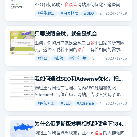
开始
SEO有何影响？
多语言
网站如何优化？这些问题
的答案，都藏在谷歌对网页的理解和处理方式
#
谷歌爬虫
#
网页抓取
#
SEO
+
2
2024-04-19
里。
只要放眼全球，就全是机会
出海，你的用户就是全球二百
多
个国家的所有网
民，这些人说着不同的
语言
，有着相同的需求。
因为有地理隔离和
语言
隔离存在，没有谁能够完
#
创业
#
出海
#
全球市场
+
3
2023-12-26
全吃下全球市场，所以我们就有了机会。
我如何通过SEO和Adsense优化，把一
个网站广告收入从每月八百
多
美元提升
通过重写网站前后端、站内SEO处理和优化
到每月两千
多
美元，经验全分享
Adsense广告位布局，网站广告收入实现了显著
提升。这是否意味着技术优化和SEO策略是提高
#
网站开发
#
SEO
#
Adsense
+
4
2023-07-30
网站收益的关键？
为什么俄罗斯版妙鸭相机即使拿下1840
万月访问量，也主要只在几个国家火？
网络上的地理隔离现象，让不同
语言
的人群倾向