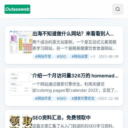
出海不知道做什么网站？来看看别人的
成功案例
两个成功的英文站案例，一个是互动式元素周期
表学习网站，另一个是精美健康饮食食谱网站，
它们都通过满足用户需求和搜索引擎优化获得可
#
网站开发
#
SEO
#
网站运营
+
3
2023-08-09
观流量和收入。
介绍一个月访问量326万的 homemade
网站，以及更多其它相似网站
一个网站通过搜索引擎优化，利用关键词
如'coloring pages'和'calendar 2023'，实现了月
访问量326万的惊人成绩。这不仅展示了搜索引
#
网站开发
#
SEO
#
搜索引擎优化
+
2
2023-12-06
擎流量的价值，也强调了移动端适配的重要性。
SEO资料汇总，免费领取中
这篇文章汇集了从入门到进阶的SEO学习资料，