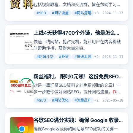
包括视频教程、文档和交流群，旨在帮助学习者
系统掌握SEO技能，提升网站流量。
#
SEO
#
网站流量
#
网站搭建
+
3
2024-11-17
上线4天获得4700个外链，他是怎么做
到的？
快速上线网站，抢占先机，能让用户在内容稀缺
时帮助传播，获得大量外链。
#
网站开发
#
外链
#
快速上线
+
2
2023-11-11
粉丝福利， 限时0元领！这份免费SEO
资料包比99%的网上资料有用
这是一篇汇聚SEO资料文档免费领取的文章！一
步一步教你做好网站SEO，提升网站流量。
作者
做seo十几年了，发现SEO其实很有魅力。一个
#
SEO
#
网站优化
#
流量提升
+
2
2025-05-18
SEO要懂行业数据分析、用户体验数据分析、网
站（产品）定位、网站搭建、原创伪原创内容制
作技巧、內链系统优化建立、外链资源累计以及
谷歌SEO满分实践：确保 Google 收录
操作发布技巧、网站运营、网站建设、网站营销
到你的网站，真心话：seo真的很重要
确保Google收录你的网站是SEO成功的关键一
推广思路策划、产品成交率提升、数据分析、体