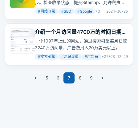
步。检查收录状态、提交Sitemap、允许爬虫检
验度提升要点、SEO团队管理运营等。
作者
还提
索，这些基本操作能显著提升网站在搜索引擎中
供了很多免费的SEO视频资料、教程、文档和交
#
网站收录
#
SEO
#
Google
+
3
2024-10-26
的可见度。
流群，包括SEO入门教程、谷歌SEO教程、SEO
进阶教程、SEO排名规则教程、SEO实操教程、
网站关键词挖掘技巧、网站搭建教程、
介绍一个月访问量4700万的时间日期工
wordpress建站教程、织梦建站教程、百度SEO
具网站，再分享一批含年份数字的关键
一个1997年上线的网站，通过搜索引擎每月获取
文档、谷歌SEO文档、谷歌SEO竞争对手分析文
词，年年都有新词新机会
3240万访问量，广告费月入20万美元以上。
档等。
#
搜索引擎
#
网站流量
#
广告费
+
2
2023-12-29
5
6
7
8
9