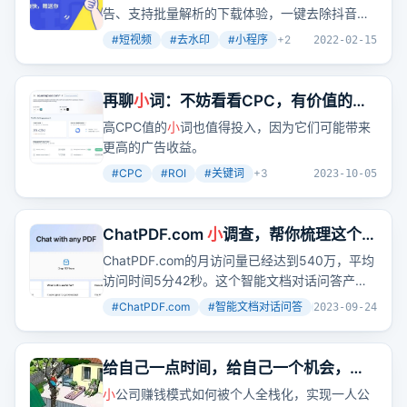
告、支持批量解析的下载体验，一键去除抖音、
合外贸新手和老司机。
快手等平台视频水印，保持原画质高清。
#
短视频
#
去水印
#
小程序
+
2
2022-02-15
再聊
小
词：不妨看看CPC，有价值的
小
词也是值得做的
高CPC值的
小
词也值得投入，因为它们可能带来
更高的广告收益。
#
CPC
#
ROI
#
关键词
+
3
2023-10-05
ChatPDF.com
小
调查，帮你梳理这个月
访问量540万的AI产品是如何爆火的
ChatPDF.com的月访问量已经达到540万，平均
访问时间5分42秒。这个智能文档对话问答产品
是如何在短短几个月内实现爆火的？文章通过梳
#
ChatPDF.com
#
智能文档对话问答
#
流量分析
+
2
2023-09-24
理产品上线、推广路径，揭示了背后的流量秘
密。
给自己一点时间，给自己一个机会，多
一点耐心，快一点成功
小
公司赚钱模式如何被个人全栈化，实现一人公