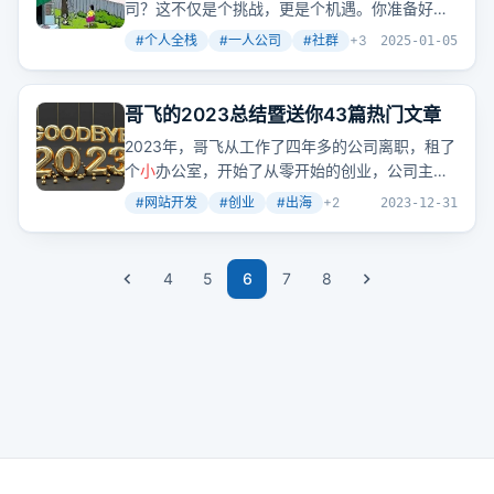
司？这不仅是个挑战，更是个机遇。你准备好了
吗？
#
个人全栈
#
一人公司
#
社群
+
3
2025-01-05
哥飞的2023总结暨送你43篇热门文章
2023年，哥飞从工作了四年多的公司离职，租了
个
小
办公室，开始了从零开始的创业，公司主要
业务是出海做网站。
#
网站开发
#
创业
#
出海
+
2
2023-12-31
4
5
6
7
8