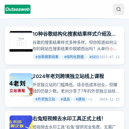
10种谷歌结构化搜索结果样式介绍及实
现方法，最骚的是第9种
谷歌的搜索结果样式多种多样，但你知道如何让
你的网站在搜索结果中脱颖而出吗？从单行
小
导
航到多行导航，再到折叠面板和画廊，每一种样
#
谷歌搜索结果
#
结构化数据
#
SEO
+
2
2023-07-13
式都旨在提升用户体验，让信息获取更直观。而
最引人注目的，莫过于评分系统，它不仅增加了
点击率，还能让用户一眼看出网站的价值。
2024年老刘跨境独立站线上课程
外贸独立站的门槛降低，适合低成本创业，但赚
钱的仍是少数。老刘分享了7年的外贸独立站经
验，从选品到建站再到推广，提供了一套完整的
#
外贸独立站
#
选品
#
建站
+
2
2024-11-25
解决方案。他强调，外贸独立站并不烧钱，新手
可以从代发模式开始，利用谷歌SEO、
Facebook广告等免费或低成本的
引流
方式。一
右兔短视频去水印工具正式上线！
个人也能做外贸独立站，不需要懂代码。老刘的
短视频去水印工具“右兔”提供完全免费、无需广
课程涵盖了选品、建站、推广的全方位知识，适