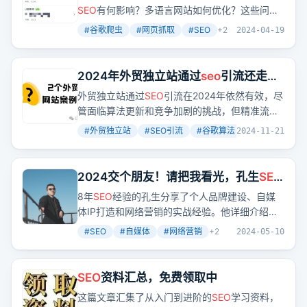
开始
SEO
有何影响？多语言网站如何优化？这些问题
的答案，都藏在谷歌对网页的理解和处理方式
#
谷歌爬虫
#
网页抓取
#
SEO
+
2
2024-04-19
里。
2024年外贸独立站通过
seo
引流还走得
通吗？2个外贸杂货铺网站案例告诉你！
外贸独立站通过
SEO
引流在2024年依然有效，尽
管面临算法更新和竞争加剧的挑战，但精准流量
的获取和低成本高回报的长期策略使其成为外贸
#
外贸独立站
#
SEO引流
#
谷歌算法
+
2
2024-11-21
网站不可忽视的一环。
2024交个朋友！请把我看光，孔生
SEO
大全
8年
SEO
经验的孔生分享了个人品牌建设、自媒
体IP打造和网络营销的实战经验。他详细介绍了
SEO
服务内容，包括公众号、小红书、视频
SEO
#
SEO
#
自媒体
#
网络营销
+
2
2024-05-10
等，并分享了个人成长和未来规划。
SEO
资料汇总，免费领取中
这篇文章汇集了从入门到进阶的
SEO
学习资料，