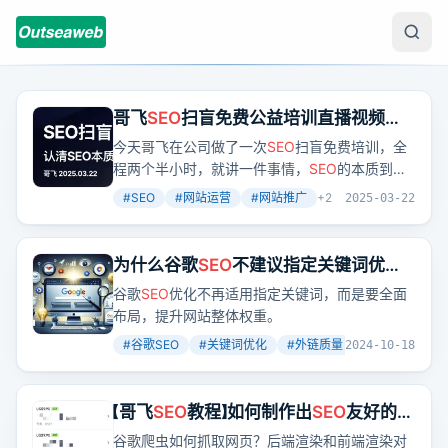
哥飞
SEO
扫盲免费公益培训直播视频，
快转发给你公司同事学习吧
今天哥飞在公司做了一次
SEO
扫盲免费培训，全
程两个半小时，就讲一件事情，
SEO
的本质到底
是什么？哥飞的直播，更是花了两个半小时来讲
#
SEO
#
网站运营
#
网站推广
+
2
2025-03-22
SEO
的本质，目的就是让大家能够知其然更知其
所以然。很多人尽管懂一些
SEO
操作，但是不知
道为什么这些操作是有效的，为什么要这么做。
为什么谷歌
SEO
不建议指定关键词优
怎么与时俱进做好
SEO
工作？先从了解
SEO
的本
化？
谷歌
SEO
优化不再适用指定关键词，而是要全面
质开始。
布局，提升网站整体权重。
#
谷歌SEO
#
关键词优化
#
外链质量
+
2
2024-10-18
【哥飞
SEO
教程】如何制作出
SEO
友好的网
页？先从学习谷歌是如何理解我们网页
谷歌爬虫如何抓取网页？后端渲染和前端渲染对