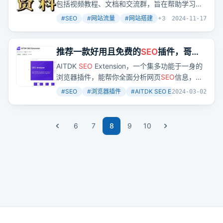
包括视频教程、文档和交流群，旨在帮助学习者
系统掌握
SEO
技能，提升网站流量。
#
SEO
#
网站流量
#
网站搭建
+
3
2024-11-17
推荐一款好用且免费的
SEO
插件，哥飞
天天都在用
AITDK
SEO
Extension，一个集多功能于一身的
浏览器插件，能帮你全面分析网页
SEO
信息，从
标题、描述到图片标签，再到流量概览，一应俱
#
SEO
#
浏览器插件
#
AITDK SEO Extension
+
3
2024-03-02
全。想象一下，一个插件就能让你掌握网页的
SEO
全貌，是不是很酷？
6
7
8
9
10