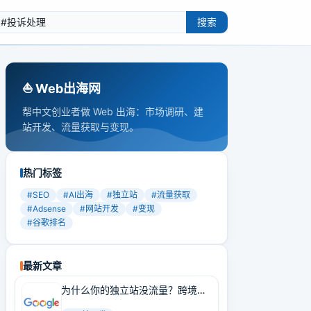
搜索
⛵️ Web出海网
帮中文创业者做 Web 出海：市场调研、建
站开发、流量获取与变现。
热门标签
#
SEO
#
AI出海
#
独立站
#
流量获取
#
Adsense
#
网站开发
#
变现
#
谷歌排名
最新文章
为什么你的独立站没流量？跨境卖
家必学的Google SEO实战技巧！