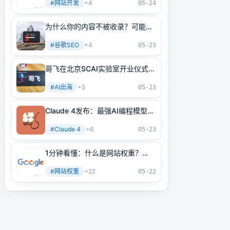
#
网站开发
+
4
05-24
为什么你的内容不被收录？可能是
内部链接没做好！3分钟学会正确
#
谷歌SEO
+
4
方法
05-23
哥飞在北京SCAI实验室开业仪式上
的讲话
#
AI出海
+
5
05-23
Claude 4发布：最强AI编程模型
+最强AI Agent基建！
#
Claude 4
+
6
05-23
1分钟看懂：什么是网站权重？
2025年谷歌最新网站权重提高指
#
网站权重
+
22
南（原创不易）
05-22