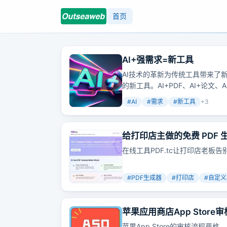
首页
AI+强需求=新工具
AI技术的革新为传统工具带来了
的新工具。AI+PDF、AI+论
模式。
#
AI
#
需求
#
新工具
+
3
给打印店主做的免费 PDF
文档
在线工具PDF.tc让打印店老板
#
PDF生成器
#
打印店
#
自定义
苹果应用商店App Stor
苹果App Store的审核流程