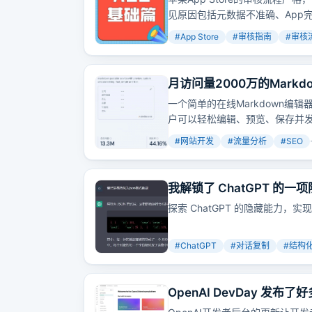
见原因包括元数据不准确、App
#
App Store
#
审核指南
#
审核
月访问量2000万的Mark
一个简单的在线Markdown编
户可以轻松编辑、预览、保存并发
字背后的流量来源是什么呢？
#
网站开发
#
流量分析
#
SEO
我解锁了 ChatGPT 
化输出
探索 ChatGPT 的隐藏能力
#
ChatGPT
#
对话复制
#
结构
OpenAI DevDay 发