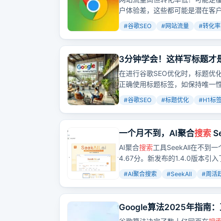
户体验差，这些都可能是潜在客
#
谷歌SEO
#
网站流量
#
转化率
3分钟学会！这样写标题才
在进行谷歌SEO优化时，标题优
正确使用标题标签，如保持唯一
验。同时，要避免常见错误，如重
#
谷歌SEO
#
标题优化
#
H1标
短、使用非描述性标题、过度优化
业和跨境电商提升网站流量和用
一个月不到，AI聚合
搜索
S
AI聚合
搜索
工具SeekAll在不
4.67分。新发布的1.4.0版
#
AI聚合搜索
#
SeekAll
#
周活
Google算法2025年指
千万别错过