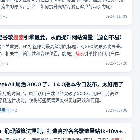
户流失的原因。那么，如何提升网站对潜在客户的吸引力呢？
+
2
2024-11-08
是谷歌
搜索
引擎最爱，从而提升网站流量（原创不易）
化至关重要。H1标签作为最高级别的标题，对SEO效果影响显著。
性、相关性、简洁性和合理位置，能提升
搜索
引擎排名和用户体
复使用H1标签、缺乏结构化层次、未包含关键词、标题过长或过
签
+
2
2025-05-20
和忽视用户体验等。优化标题是谷歌SEO的关键环节，对出海企
户体验至关重要。
eekAll 周活 3000 了；1.4.0版本今日发布，太好用了
到一个月的时间里，周活跃用户数已经突破了3000，用户评分高达
本引入了侧边栏功能，使得标签页管理变得更加高效和便捷。
跃用户
+
2
2024-08-08
南：正确理解算法规则，打造高排名谷歌流量站1k-10w+，