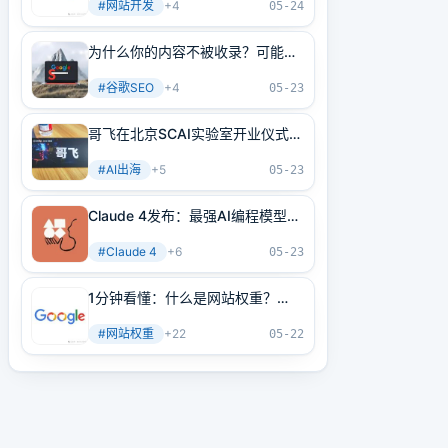
#
网站开发
+
4
05-24
为什么你的内容不被收录？可能是
内部链接没做好！3分钟学会正确
#
谷歌SEO
+
4
方法
05-23
哥飞在北京SCAI实验室开业仪式上
的讲话
#
AI出海
+
5
05-23
Claude 4发布：最强AI编程模型
+最强AI Agent基建！
#
Claude 4
+
6
05-23
1分钟看懂：什么是网站权重？
2025年谷歌最新网站权重提高指
#
网站权重
+
22
南（原创不易）
05-22