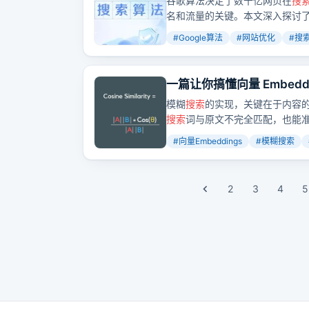
谷歌算法决定了数十亿网页在
搜
名和流量的关键。本文深入探讨
网站。
#
Google算法
#
网站优化
#
搜
一篇让你搞懂向量 Embedd
模糊
搜索
的实现，关键在于内容
搜索
词与原文不完全匹配，也能
的
搜索
能力。
#
向量Embeddings
#
模糊搜索
2
3
4
5