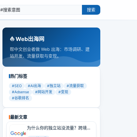
搜索
⛵️ Web出海网
帮中文创业者做 Web 出海：市场调研、建
站开发、流量获取与变现。
热门标签
#
SEO
#
AI出海
#
独立站
#
流量获取
#
Adsense
#
网站开发
#
变现
#
谷歌排名
最新文章
为什么你的独立站没流量？跨境卖
家必学的Google SEO实战技巧！