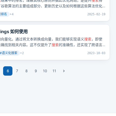
索
结果中的排名，理解其核心原则并据此优化网站，是提升
搜索
排
了谷歌算法的主要组成部分、更新历史以及如何根据这些算法优化
索排名
+
4
2025-02-19
ings 如何使用
的向量化。通过将文本转换成向量，我们能够实现语义
搜索
，即使
准确找到相关内容。这不仅提升了
搜索
的准确性，还实现了跨语言
#
语义化搜索
+
2
2023-10-03
6
7
8
9
10
11