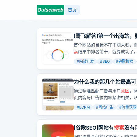
首页
【哥飞解答】第一个出海站
首个网站的目标不在于赚大钱，而
索
结果中排名前十，就算成功了
#
网站开发
#
SEO
#
谷歌搜索
为什么我的那几个站最高可以
通过精准匹配广告与用户
意图
，
页内容与广告位内容紧密相关，
#
ECPM
#
网站广告
#
流量获取
【谷歌SEO】网站有
搜索
没有
网站流量高但转化率低？可能是