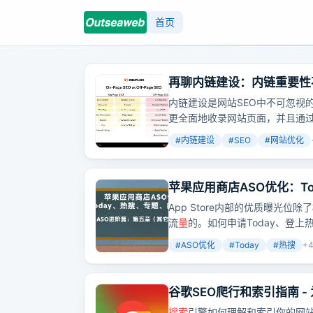
首页
再聊内链建设：内链重要性
内链建设是网站SEO中不可忽视
更全面地收录网站页面，并且通
#
内链建设
#
SEO
#
网站优化
苹果应用商店ASO优化：T
App Store内部的优质曝光位除
流
量
的。如何申请Today、登
文章都给出了详细的指导和建议
#
ASO优化
#
Today
#
热搜
+
谷歌SEO爬行和索引指南 
搜索
引擎如何理解和索引你的网