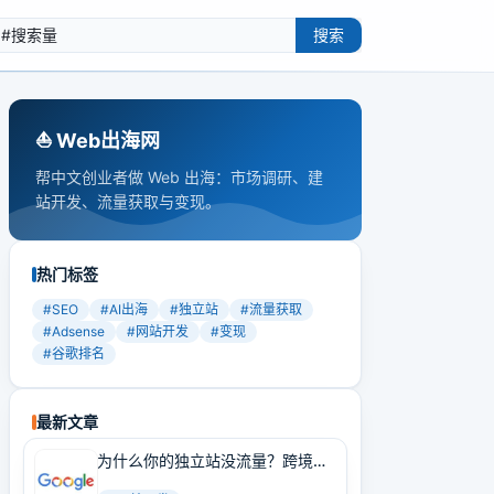
搜索
⛵️ Web出海网
帮中文创业者做 Web 出海：市场调研、建
站开发、流量获取与变现。
热门标签
#
SEO
#
AI出海
#
独立站
#
流量获取
#
Adsense
#
网站开发
#
变现
#
谷歌排名
最新文章
为什么你的独立站没流量？跨境卖
家必学的Google SEO实战技巧！