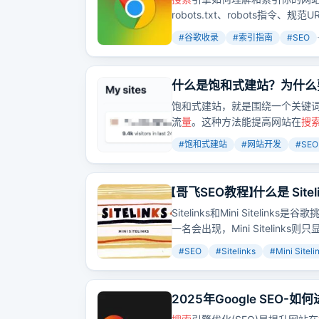
robots.txt、robots指令、
#
谷歌收录
#
索引指南
#
SEO
什么是饱和式建站？为什么
饱和式建站，就是围绕一个关键
流
量
。这种方法能提高网站在
搜
量
和订单的增长。
#
饱和式建站
#
网站开发
#
SEO
【哥飞SEO教程】什么是 Sitel
Sitelinks？
Sitelinks和Mini Sitelin
一名会出现，Mini Sitelink
很难抢走排名。要让网站出现Sit
#
SEO
#
Sitelinks
#
Mini Siteli
歌识别重要网页。
2025年Google SEO