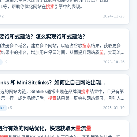
规范URL等，帮助你优化网站在
搜索
引擎中的表现。
+
2
2024-11-23
要饱和式建站？怎么实现饱和式建站？
词注册多个域名，建立多个网站，以霸占谷歌
搜索
结果，获取更多
索
结果中的排名，增加用户停留时间，从而提升网站质
量
，实现流
+
2
2023-10-26
inks 和 Mini Sitelinks？如何让自己网站出现
ks是谷歌挑选的网站内链，Sitelinks通常出现在品牌词
搜索
结果中，且只有第
s则只显示一行。成为品牌词后，
搜索
结果第一屏会被网站霸屏，且别人
elinks，可通过设置全站导航条、增加页面内链和外链等方式辅助谷
nks
+
5
2025-01-19
-如何进行有效的网站优化，快速获取大
量
流
量