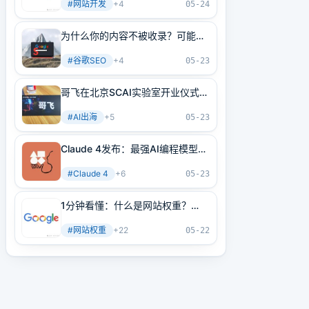
#
网站开发
+
4
05-24
为什么你的内容不被收录？可能是
内部链接没做好！3分钟学会正确
#
谷歌SEO
+
4
方法
05-23
哥飞在北京SCAI实验室开业仪式上
的讲话
#
AI出海
+
5
05-23
Claude 4发布：最强AI编程模型
+最强AI Agent基建！
#
Claude 4
+
6
05-23
1分钟看懂：什么是网站权重？
2025年谷歌最新网站权重提高指
#
网站权重
+
22
南（原创不易）
05-22