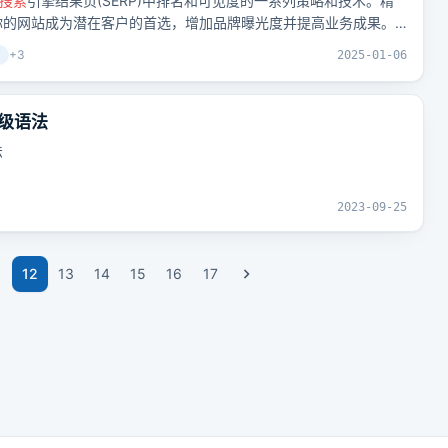
搜索
引擎结果页(SERP)中排名和可见度的一系列策略和技术。精
你的网站成为潜在客户的首选，增加品牌曝光度并提高业务成果。
取大
量
流
量
呢？
+
3
2025-01-06
级语法
法
2023-09-25
1
12
13
14
15
16
17