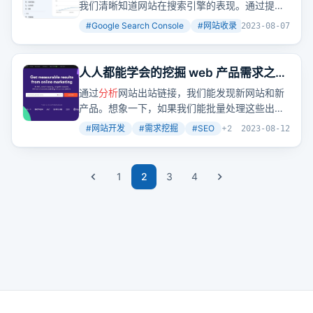
门讲解
我们清晰知道网站在搜索引擎的表现。通过提交
站点地图，我们可以加速网站被收录的过程。而
#
Google Search Console
#
网站收录
#
搜索引擎优化
2023-08-07
通过
分析
点击数、曝光数等
数据
，我们可以针对
性地优化网站，提高搜索排名。
人人都能学会的挖掘 web 产品需求之从
出站域名发现新需求新产品
通过
分析
网站出站链接，我们能发现新网站和新
产品。想象一下，如果我们能批量处理这些出站
域名，查询它们的注册时间、流量
数据
和历史页
#
网站开发
#
需求挖掘
#
SEO
+
2
2023-08-12
面，再根据特定条件筛选，是不是就能快速找到
那些正在推广中的新网站？
1
2
3
4