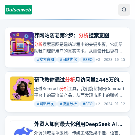
养网站防老第2步：
分析
搜索意图
分析
搜索意图是建站过程中的关键步骤，它能帮
助我们理解用户的真实需求，从而设计出更符合
用户期望的网站内容。就像哥飞文章中提到的，
#
搜索意图
#
网站优化
#
SEO
+
3
2023-10-15
通过收集和
分析
搜索推荐词，我们能够获得关于
用户意图的宝贵信息。
哥飞教你通过
分析
月访问量2445万的
Gumroad 高流量页面来挖掘他人正在赚
通过Semrush
分析
工具，我们能挖掘出Gumroad
钱的需求
平台上的高流量产品，从而发现市场上的赚钱需
求。这不仅展示了如何通过
分析
工具来发现商
#
网站开发
#
流量分析
#
SEO
+
2
2024-01-12
机，还提供了一个实际案例：一个颜值打分服务
在短短两个月内通过用户付费赚取了8.2万人民
币，而同样的流量如果仅靠广告收入则仅有1.9
外贸人如何最大化利用DeepSeek AI 的
万。这巨大的差异让人不禁思考，我们是否也能
价值？
外贸领域竞争激烈，传统策略效果不佳，语言、
通过满足这些需求来实现盈利呢？