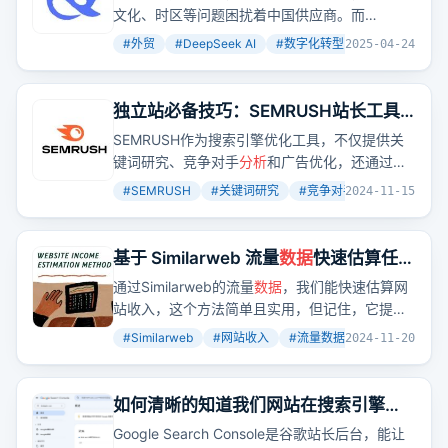
文化、时区等问题困扰着中国供应商。而
DeepSeek作为国产AI大模型，具有多语言能
#
外贸
#
DeepSeek AI
#
数字化转型
+
8
2025-04-24
力、文档
分析
与信息提取功能、市场研究与
数据
洞察能力等核心能力，能够为外贸人提供多语言
翻译、内容创作、市场
分析
等服务，帮助外贸人
独立站必备技巧：SEMRUSH站长工具
优化客户沟通与关系管理、革新产品与内容营
怎么使用？完整工具操作指南（2024）
SEMRUSH作为搜索引擎优化工具，不仅提供关
销、辅助市场研究与拓展、优化交易流程、提升
键词研究、竞争对手
分析
和广告优化，还通过有
企业内部知识管理与团队协作效率。
机研究、有机搜索排名等功能，帮助用户深入挖
#
SEMRUSH
#
关键词研究
#
竞争对手分析
+
4
2024-11-15
掘网站流量和关键词潜力。想象一下，如果你能
掌握这些功能，是不是就能在SEO领域更进一步
了呢？
基于 Similarweb 流量
数据
快速估算任意
网站收入方法分享
通过Similarweb的流量
数据
，我们能快速估算网
站收入，这个方法简单且实用，但记住，它提供
的只是一个参考值，实际收入可能有所不同。
#
Similarweb
#
网站收入
#
流量数据
+
2
2024-11-20
如何清晰的知道我们网站在搜索引擎的
表现：Google Search Console 使用入
Google Search Console是谷歌站长后台，能让