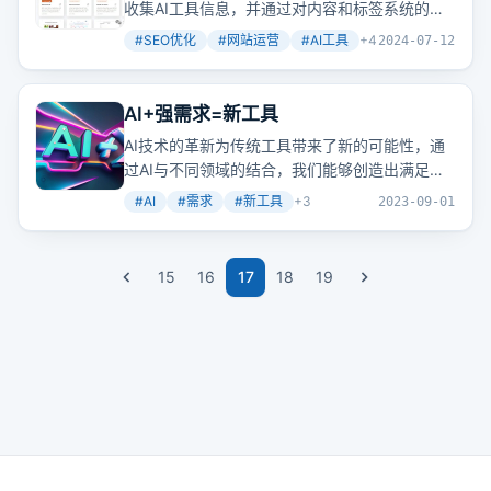
收集AI工具信息，并通过对内容和标签系统的优
合外贸新手和老司机。
化提升网站在搜索引擎中的排名和变现能力。这
#
SEO优化
#
网站运营
#
AI工具
+
4
2024-07-12
是否意味着我们能通过技术手段，让网站内容管
理变得更加智能化和高效呢？
AI+强需求=新工具
AI技术的革新为传统工具带来了新的可能性，通
过AI与不同领域的结合，我们能够创造出满足强
需求的新工具。AI+PDF、AI+论文、AI+播客等
#
AI
#
需求
#
新工具
+
3
2023-09-01
组合，不仅提升了用户体验，还为开发者带来了
新的盈利模式。
15
16
17
18
19