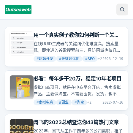
用一个真实例子教你如何判断一个关键
词是否值得做网站
在线UUID生成器的关键词优化难度高，搜索量
低，即使进入谷歌搜索前三，月访问量也仅几十
万，投入产出比较低。
#
网站开发
#
关键词优化
#
SEO
+
2
2023-12-19
必看：每年多干20万，稳定10年老项目
虚拟电商项目，就是在电商平台开店，售卖虚拟
产品，主要做淘宝。不需要囤货，发货，也不需
要物流，一本万利，前期发布产品，后期属于半
#
虚拟电商
#
副业
#
淘宝
+
2
2022-07-16
自动化盈利。
哥飞的2023总结暨送你43篇热门文章
2023年，哥飞从工作了四年多的公司离职，租了