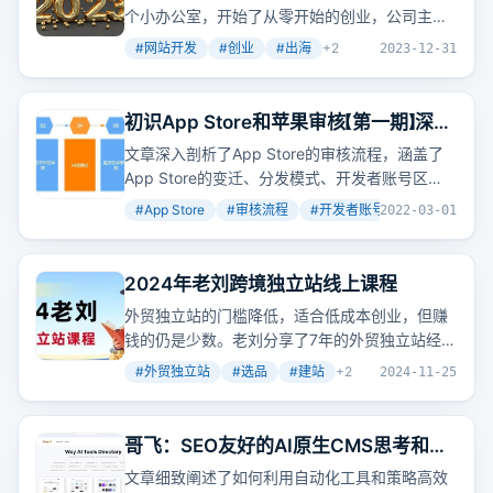
个小办公室，开始了从零开始的创业，公司主要
业务是出海做网站。
#
网站开发
#
创业
#
出海
+
2
2023-12-31
初识App Store和苹果审核【第一期】深度
解析
文章深入剖析了App Store的审核流程，涵盖了
App Store的变迁、分发模式、开发者账号区
别、上架流程、审核流程和依据，以及苹果的惩
#
App Store
#
审核流程
#
开发者账号
+
2
2022-03-01
罚机制和应对策略。
2024年老刘跨境独立站线上课程
外贸独立站的门槛降低，适合低成本创业，但赚
钱的仍是少数。老刘分享了7年的外贸独立站经
验，从选品到建站再到推广，提供了一套完整的
#
外贸独立站
#
选品
#
建站
+
2
2024-11-25
解决方案。他强调，外贸独立站并不烧钱，新手
可以从代发模式开始，利用谷歌SEO、
Facebook广告等免费或低成本的引流方式。一
哥飞：SEO友好的AI原生CMS思考和实
个人也能做外贸独立站，不需要懂代码。老刘的
践 Part 2
文章细致阐述了如何利用自动化工具和策略高效
课程涵盖了选品、建站、推广的全方位知识，适